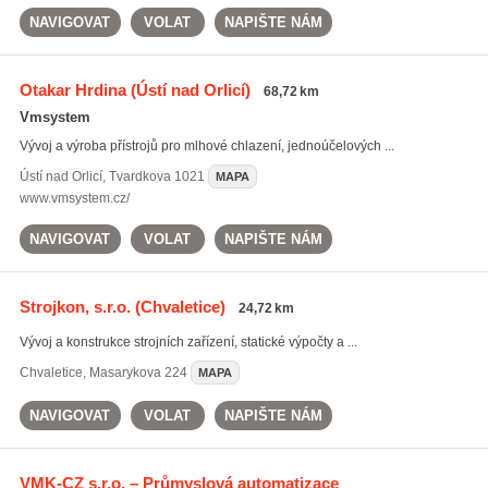
NAVIGOVAT
VOLAT
NAPIŠTE NÁM
Otakar Hrdina
(Ústí nad Orlicí)
68,72 km
Vmsystem
Vývoj a výroba přístrojů pro mlhové chlazení, jednoúčelových ...
Ústí nad Orlicí
,
Tvardkova 1021
MAPA
www.vmsystem.cz/
NAVIGOVAT
VOLAT
NAPIŠTE NÁM
Strojkon, s.r.o.
(Chvaletice)
24,72 km
Vývoj a konstrukce strojních zařízení, statické výpočty a ...
Chvaletice
,
Masarykova 224
MAPA
NAVIGOVAT
VOLAT
NAPIŠTE NÁM
VMK-CZ s.r.o. – Průmyslová automatizace