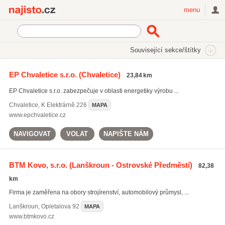
Najisto.cz
menu
SEKCE
ŠTÍTKY
Související sekce/štítky
Najisto.cz
Průmysl a výroba
Strojírenský průmysl
EP Chvaletice s.r.o.
(Chvaletice)
23,84 km
Strojní části a příslušenství
EP Chvaletice s.r.o. zabezpečuje v oblasti energetiky výrobu ...
Chvaletice
,
K Elektrárně 226
MAPA
www.epchvaletice.cz
NAVIGOVAT
VOLAT
NAPIŠTE NÁM
BTM Kovo, s.r.o.
(Lanškroun - Ostrovské Předměstí)
82,38
km
Firma je zaměřena na obory strojírenství, automobilový průmysl, ...
Lanškroun
,
Opletalova 92
MAPA
www.btmkovo.cz