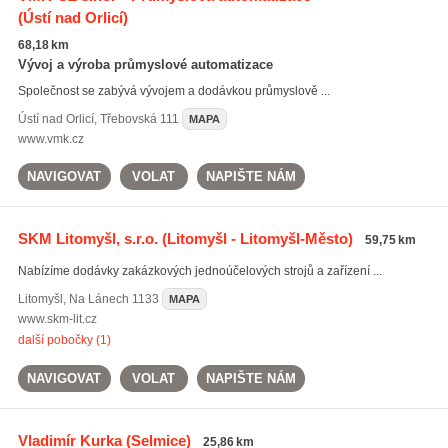
(Ústí nad Orlicí)
68,18 km
Vývoj a výroba průmyslové automatizace
Společnost se zabývá vývojem a dodávkou průmyslově ...
Ústí nad Orlicí
,
Třebovská 111
MAPA
www.vmk.cz
NAVIGOVAT
VOLAT
NAPIŠTE NÁM
SKM Litomyšl, s.r.o.
(Litomyšl - Litomyšl-Město)
59,75 km
Nabízíme dodávky zakázkových jednoúčelových strojů a zařízení ...
Litomyšl
,
Na Lánech 1133
MAPA
www.skm-lit.cz
další pobočky (1)
NAVIGOVAT
VOLAT
NAPIŠTE NÁM
Vladimír Kurka
(Selmice)
25,86 km