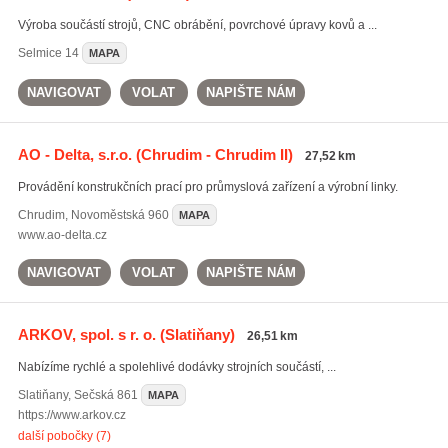
Výroba součástí strojů, CNC obrábění, povrchové úpravy kovů a ...
Selmice
14
MAPA
NAVIGOVAT
VOLAT
NAPIŠTE NÁM
AO - Delta, s.r.o.
(Chrudim - Chrudim II)
27,52 km
Provádění konstrukčních prací pro průmyslová zařízení a výrobní linky.
Chrudim
,
Novoměstská 960
MAPA
www.ao-delta.cz
NAVIGOVAT
VOLAT
NAPIŠTE NÁM
ARKOV, spol. s r. o.
(Slatiňany)
26,51 km
Nabízíme rychlé a spolehlivé dodávky strojních součástí, ...
Slatiňany
,
Sečská 861
MAPA
https://www.arkov.cz
další pobočky (7)