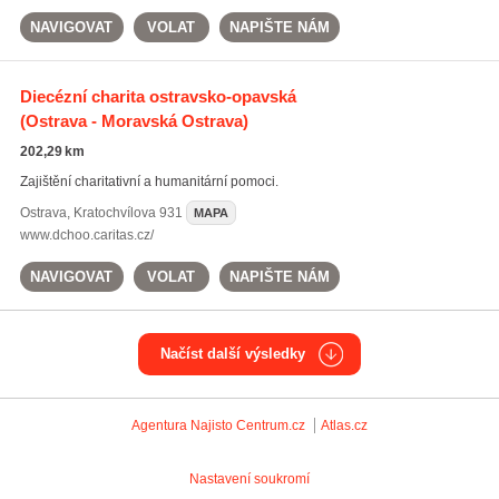
NAVIGOVAT
VOLAT
NAPIŠTE NÁM
Diecézní charita ostravsko-opavská
(Ostrava - Moravská Ostrava)
202,29 km
Zajištění charitativní a humanitární pomoci.
Ostrava
,
Kratochvílova 931
MAPA
www.dchoo.caritas.cz/
NAVIGOVAT
VOLAT
NAPIŠTE NÁM
Načíst další výsledky
Agentura Najisto
Centrum.cz
Atlas.cz
Nastavení soukromí