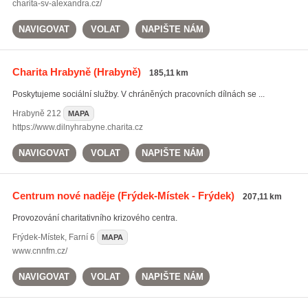
charita-sv-alexandra.cz/
NAVIGOVAT
VOLAT
NAPIŠTE NÁM
Charita Hrabyně
(Hrabyně)
185,11 km
Poskytujeme sociální služby. V chráněných pracovních dílnách se ...
Hrabyně
212
MAPA
https://www.dilnyhrabyne.charita.cz
NAVIGOVAT
VOLAT
NAPIŠTE NÁM
Centrum nové naděje
(Frýdek-Místek - Frýdek)
207,11 km
Provozování charitativního krizového centra.
Frýdek-Místek
,
Farní 6
MAPA
www.cnnfm.cz/
NAVIGOVAT
VOLAT
NAPIŠTE NÁM