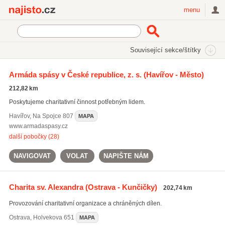
Najisto.cz
menu
SEKCE
ŠTÍTKY
Související sekce/štítky
Najisto.cz
Rodina a společnost
Charita
Armáda spásy v České republice, z. s.
(Havířov - Město)
Charitativní organizace
(215)
212,82 km
Poskytujeme charitativní činnost potřebným lidem.
Havířov
,
Na Spojce 807
MAPA
www.armadaspasy.cz
další pobočky (28)
NAVIGOVAT
VOLAT
NAPIŠTE NÁM
Charita sv. Alexandra
(Ostrava - Kunčičky)
202,74 km
Provozování charitativní organizace a chráněných dílen.
Ostrava
,
Holvekova 651
MAPA