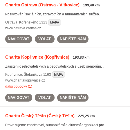
Charita Ostrava
(Ostrava - Vítkovice)
199,40 km
Poskytování sociálních, zdravotních a humanitárních služeb.
Ostrava
,
Kořenského 1323
MAPA
www.ostrava.caritas.cz
NAVIGOVAT
VOLAT
NAPIŠTE NÁM
Charita Kopřivnice
(Kopřivnice)
193,83 km
Zajištění ošetřovatelských a pečovatelských služeb seniorům, ...
Kopřivnice
,
Štefánikova 1163
MAPA
www.charitakoprivnice.cz
další pobočky (1)
NAVIGOVAT
VOLAT
NAPIŠTE NÁM
Charita Český Těšín
(Český Těšín)
225,25 km
Provozujeme charitativní, humanitární a církevní organizaci pro ...