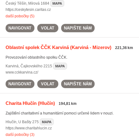
Český Těšín
,
Mírová 1684
MAPA
https://ceskytesin.caritas.cz
další pobočky (5)
NAVIGOVAT
VOLAT
NAPIŠTE NÁM
Oblastní spolek ČČK Karviná
(Karviná - Mizerov)
221,36 km
Provozování oblastního spolku ČČK.
Karviná
,
Čajkovského 2215
MAPA
www.cckkarvina.cz/
NAVIGOVAT
VOLAT
NAPIŠTE NÁM
Charita Hlučín
(Hlučín)
194,81 km
Zajištění charitativní a humanitární pomoci určené lidem v nouzi.
Hlučín
,
U Bašty 275
MAPA
https://www.charitahlucin.cz
další pobočky (3)