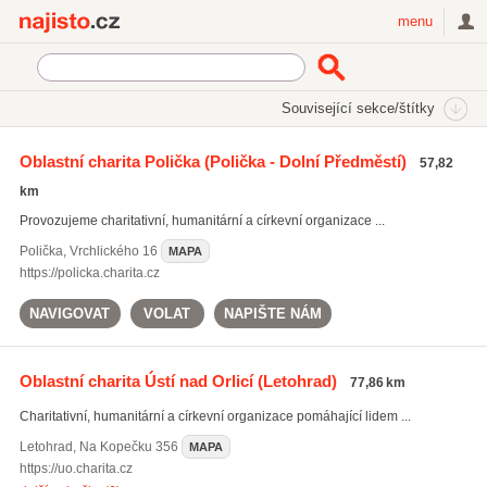
Najisto.cz
menu
SEKCE
ŠTÍTKY
Související sekce/štítky
Najisto.cz
Rodina a společnost
Charita
Oblastní charita Polička
(Polička - Dolní Předměstí)
57,82
Charitativní organizace
(215)
km
Provozujeme charitativní, humanitární a církevní organizace ...
Polička
,
Vrchlického 16
MAPA
https://policka.charita.cz
NAVIGOVAT
VOLAT
NAPIŠTE NÁM
Oblastní charita Ústí nad Orlicí
(Letohrad)
77,86 km
Charitativní, humanitární a církevní organizace pomáhající lidem ...
Letohrad
,
Na Kopečku 356
MAPA
https://uo.charita.cz