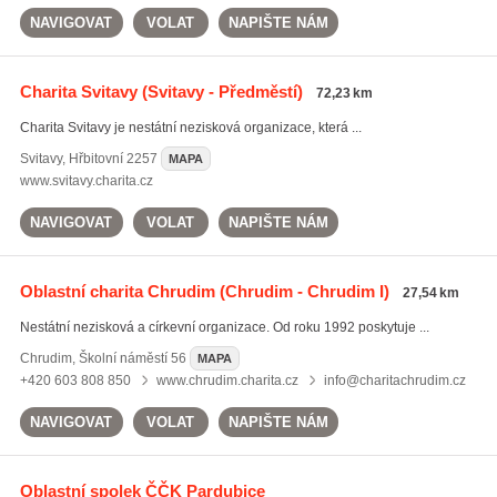
NAVIGOVAT
VOLAT
NAPIŠTE NÁM
Charita Svitavy
(Svitavy - Předměstí)
72,23 km
Charita Svitavy je nestátní nezisková organizace, která ...
Svitavy
,
Hřbitovní 2257
MAPA
www.svitavy.charita.cz
NAVIGOVAT
VOLAT
NAPIŠTE NÁM
Oblastní charita Chrudim
(Chrudim - Chrudim I)
27,54 km
Nestátní nezisková a církevní organizace. Od roku 1992 poskytuje ...
Chrudim
,
Školní náměstí 56
MAPA
+420 603 808 850
www.chrudim.charita.cz
info@charitachrudim.cz
NAVIGOVAT
VOLAT
NAPIŠTE NÁM
Oblastní spolek ČČK Pardubice