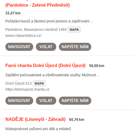
(Pardubice - Zelené Předměstí)
32,47 km
Pořádání kurzů a školení první pomoci a zajišťování ...
Pardubice
,
Masarykovo náměstí 1484
MAPA
www.cckpardubice.cz/
NAVIGOVAT
VOLAT
NAPIŠTE NÁM
Farní charita Dolní Újezd
(Dolní Újezd)
56,08 km
Zajištění pečovatelské a ošetřovatelské služby. Možnost ...
Dolní Újezd
613
MAPA
https://dolniujezd.charita.cz
NAVIGOVAT
VOLAT
NAPIŠTE NÁM
NADĚJE
(Litomyšl - Záhradí)
60,76 km
Nízkoprahové zařízení pro děti a mládež.