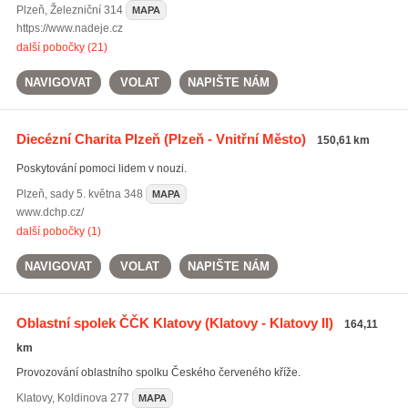
Plzeň
,
Železniční 314
MAPA
https://www.nadeje.cz
další pobočky (21)
NAVIGOVAT
VOLAT
NAPIŠTE NÁM
Diecézní Charita Plzeň
(Plzeň - Vnitřní Město)
150,61 km
Poskytování pomoci lidem v nouzi.
Plzeň
,
sady 5. května 348
MAPA
www.dchp.cz/
další pobočky (1)
NAVIGOVAT
VOLAT
NAPIŠTE NÁM
Oblastní spolek ČČK Klatovy
(Klatovy - Klatovy II)
164,11
km
Provozování oblastního spolku Českého červeného kříže.
Klatovy
,
Koldinova 277
MAPA