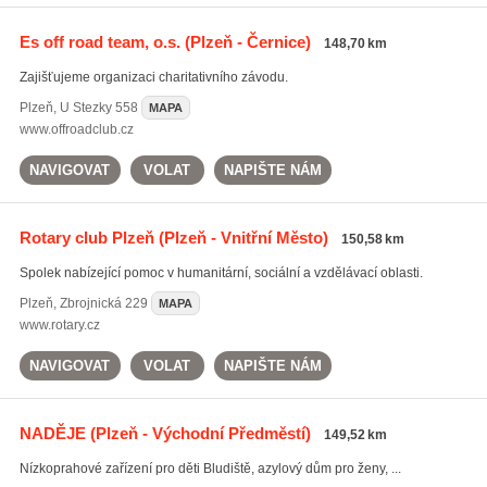
Es off road team, o.s.
(Plzeň - Černice)
148,70 km
Zajišťujeme organizaci charitativního závodu.
Plzeň
,
U Stezky 558
MAPA
www.offroadclub.cz
NAVIGOVAT
VOLAT
NAPIŠTE NÁM
Rotary club Plzeň
(Plzeň - Vnitřní Město)
150,58 km
Spolek nabízející pomoc v humanitární, sociální a vzdělávací oblasti.
Plzeň
,
Zbrojnická 229
MAPA
www.rotary.cz
NAVIGOVAT
VOLAT
NAPIŠTE NÁM
NADĚJE
(Plzeň - Východní Předměstí)
149,52 km
Nízkoprahové zařízení pro děti Bludiště, azylový dům pro ženy, ...