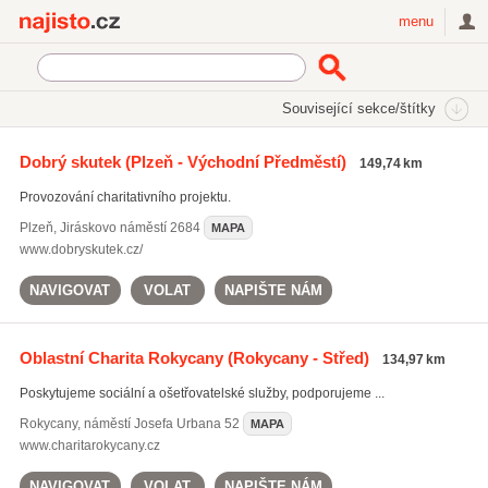
Najisto.cz
menu
SEKCE
ŠTÍTKY
Související sekce/štítky
Najisto.cz
Rodina a společnost
Charita
Dobrý skutek
(Plzeň - Východní Předměstí)
149,74 km
Charitativní organizace
(215)
Provozování charitativního projektu.
Plzeň
,
Jiráskovo náměstí 2684
MAPA
www.dobryskutek.cz/
NAVIGOVAT
VOLAT
NAPIŠTE NÁM
Oblastní Charita Rokycany
(Rokycany - Střed)
134,97 km
Poskytujeme sociální a ošetřovatelské služby, podporujeme ...
Rokycany
,
náměstí Josefa Urbana 52
MAPA
www.charitarokycany.cz
NAVIGOVAT
VOLAT
NAPIŠTE NÁM