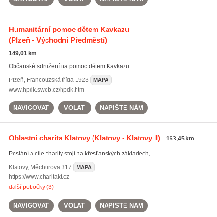
Humanitární pomoc dětem Kavkazu
(Plzeň - Východní Předměstí)
149,01 km
Občanské sdružení na pomoc dětem Kavkazu.
Plzeň
,
Francouzská třída 1923
MAPA
www.hpdk.sweb.cz/hpdk.htm
NAVIGOVAT
VOLAT
NAPIŠTE NÁM
Oblastní charita Klatovy
(Klatovy - Klatovy II)
163,45 km
Poslání a cíle charity stojí na křesťanských základech, ...
Klatovy
,
Měchurova 317
MAPA
https://www.charitakt.cz
další pobočky (3)
NAVIGOVAT
VOLAT
NAPIŠTE NÁM