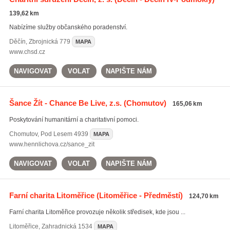
139,62 km
Nabízíme služby občanského poradenství.
Děčín
,
Zbrojnická 779
MAPA
www.chsd.cz
NAVIGOVAT
VOLAT
NAPIŠTE NÁM
Šance Žít - Chance Be Live, z.s.
(Chomutov)
165,06 km
Poskytování humanitární a charitativní pomoci.
Chomutov
,
Pod Lesem 4939
MAPA
www.hennlichova.cz/sance_zit
NAVIGOVAT
VOLAT
NAPIŠTE NÁM
Farní charita Litoměřice
(Litoměřice - Předměstí)
124,70 km
Farní charita Litoměřice provozuje několik středisek, kde jsou ...
Litoměřice
,
Zahradnická 1534
MAPA