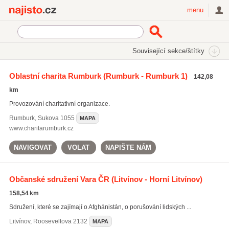
Najisto.cz
menu
SEKCE
ŠTÍTKY
Související sekce/štítky
Najisto.cz
Rodina a společnost
Charita
Oblastní charita Rumburk
(Rumburk - Rumburk 1)
142,08
Charitativní organizace
(215)
km
Provozování charitativní organizace.
Rumburk
,
Sukova 1055
MAPA
www.charitarumburk.cz
NAVIGOVAT
VOLAT
NAPIŠTE NÁM
Občanské sdružení Vara ČR
(Litvínov - Horní Litvínov)
158,54 km
Sdružení, které se zajímají o Afghánistán, o porušování lidských ...
Litvínov
,
Rooseveltova 2132
MAPA