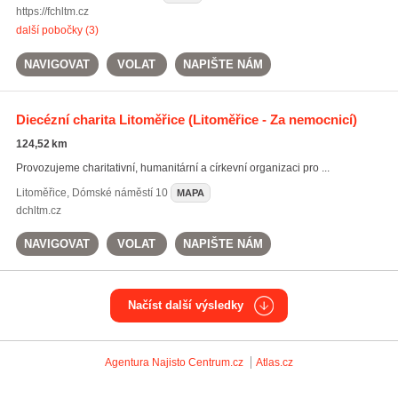
https://fchltm.cz
další pobočky (3)
NAVIGOVAT
VOLAT
NAPIŠTE NÁM
Diecézní charita Litoměřice
(Litoměřice - Za nemocnicí)
124,52 km
Provozujeme charitativní, humanitární a církevní organizaci pro ...
Litoměřice
,
Dómské náměstí 10
MAPA
dchltm.cz
NAVIGOVAT
VOLAT
NAPIŠTE NÁM
Načíst další výsledky
Agentura Najisto
Centrum.cz
Atlas.cz