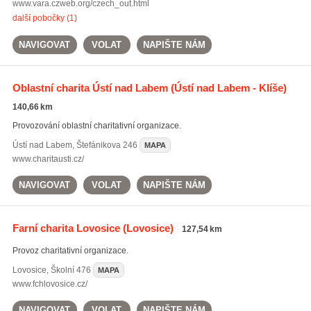
www.vara.czweb.org/czech_out.html
další pobočky (1)
NAVIGOVAT
VOLAT
NAPIŠTE NÁM
Oblastní charita Ústí nad Labem
(Ústí nad Labem - Klíše)
140,66 km
Provozování oblastní charitativní organizace.
Ústí nad Labem
,
Štefánikova 246
MAPA
www.charitausti.cz/
NAVIGOVAT
VOLAT
NAPIŠTE NÁM
Farní charita Lovosice
(Lovosice)
127,54 km
Provoz charitativní organizace.
Lovosice
,
Školní 476
MAPA
www.fchlovosice.cz/
NAVIGOVAT
VOLAT
NAPIŠTE NÁM