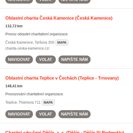
Oblastní charita Česká Kamenice
(Česká Kamenice)
132,72 km
Provoz oblastní charitativní organizace.
Česká Kamenice
,
Tyršova 350
MAPA
charita-ceska-kamenice.cz/
NAVIGOVAT
VOLAT
NAPIŠTE NÁM
Oblastní charita Teplice v Čechách
(Teplice - Trnovany)
148,41 km
Provozování charitativní organizace.
Teplice
,
Thámova 711
MAPA
NAVIGOVAT
VOLAT
NAPIŠTE NÁM
Charitní sdružení Děčín, z. s.
(Děčín - Děčín IV-Podmokly)