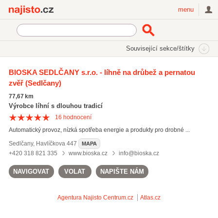
Najisto.cz
menu
SEKCE
ŠTÍTKY
Související sekce/štítky
Najisto.cz
Rodina a společnost
Zvířata
Chovatelské potřeby
BIOSKA SEDLČANY s.r.o. - líhně na drůbež a pernatou
zvěř
(Sedlčany)
On-line prodej chovatelských potřeb
(593)
77,67 km
Výrobce líhní s dlouhou tradicí
16
hodnocení
Automatický provoz, nízká spotřeba energie a produkty pro drobné ...
Sedlčany
,
Havlíčkova 447
MAPA
+420 318 821 335
www.bioska.cz
info@bioska.cz
NAVIGOVAT
VOLAT
NAPIŠTE NÁM
Agentura Najisto
Centrum.cz
Atlas.cz