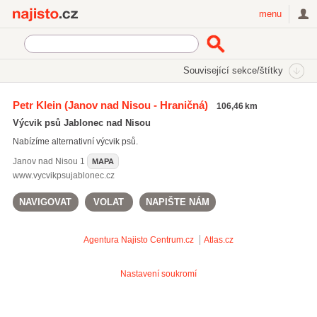
Najisto.cz
menu
SEKCE
ŠTÍTKY
Související sekce/štítky
Najisto.cz
Rodina a společnost
Zvířata
Spolky chovatelů
Petr Klein
(Janov nad Nisou - Hraničná)
106,46 km
Kynologie
Výcvik psů Jablonec nad Nisou
Nabízíme alternativní výcvik psů.
Janov nad Nisou
1
MAPA
www.vycvikpsujablonec.cz
NAVIGOVAT
VOLAT
NAPIŠTE NÁM
Agentura Najisto
Centrum.cz
Atlas.cz
Nastavení soukromí