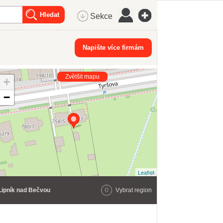
Sekce
Napište více firmám
Zvětšit mapu
+
−
Leaflet
Lipník nad Bečvou
Vybrat region