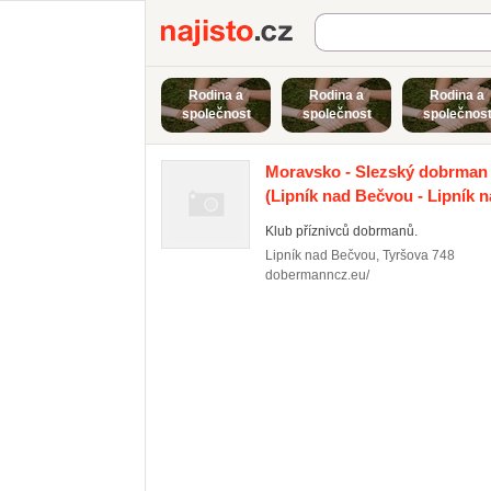
Najisto.cz
Rodina a
Rodina a
Rodina a
společnost
společnost
společnos
Moravsko - Slezský dobrman
(Lipník nad Bečvou - Lipník 
Klub příznivců dobrmanů.
Lipník nad Bečvou
,
Tyršova 748
dobermanncz.eu/