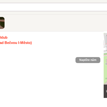
t
 klub
nad Bečvou I-Město)
Napište nám