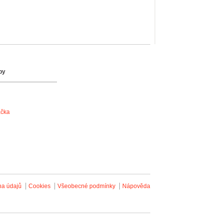
by
ačka
na údajů
Cookies
Všeobecné podmínky
Nápověda