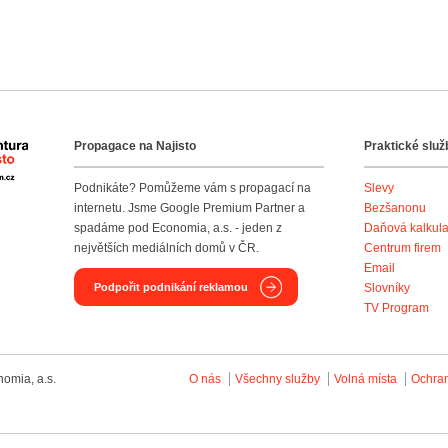
Propagace na Najisto
Praktické služ
Agentura Najisto
Podnikáte? Pomůžeme vám s propagací na
Slevy
internetu. Jsme Google Premium Partner a
Bezšanonu
spadáme pod Economia, a.s. - jeden z
Daňová kalkul
největších mediálních domů v ČR.
Centrum firem
Email
Podpořit podnikání reklamou
Slovníky
TV Program
omia, a.s.
O nás
Všechny služby
Volná místa
Ochra