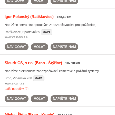
NAVIGOVAT
VOLAT
NAPIŠTE NÁM
Igor Polanský
(Ratíškovice)
158,60 km
Nabízíme servis slaboproudých zabezpečovacích, protipožárních, ...
Ratíškovice
,
Sportovní 85
MAPA
www.vasservis.eu
NAVIGOVAT
VOLAT
NAPIŠTE NÁM
Sicurit CS, s.r.o.
(Brno - Štýřice)
107,98 km
Nabízíme elektronické zabezpečovací, kamerové a požární systémy.
Brno
,
Vídeňská 288
MAPA
www.sicurit.cz
další pobočky (2)
NAVIGOVAT
VOLAT
NAPIŠTE NÁM
Michal Šidlo
(Brno - Komín)