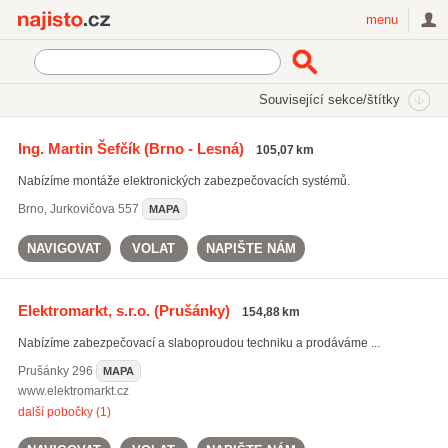
Najisto.cz
menu
SEKCE
ŠTÍTKY
Související sekce/štítky
Najisto.cz
Služby pro firmy
Bezpečnostní služby a technika
Ing. Martin Šefčík
(Brno - Lesná)
105,07 km
Elektronická ochrana
Nabízíme montáže elektronických zabezpečovacích systémů.
Brno
,
Jurkovičova 557
MAPA
NAVIGOVAT
VOLAT
NAPIŠTE NÁM
Elektromarkt, s.r.o.
(Prušánky)
154,88 km
Nabízíme zabezpečovací a slaboproudou techniku a prodáváme ...
Prušánky
296
MAPA
www.elektromarkt.cz
další pobočky (1)