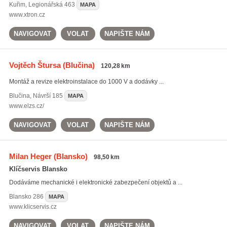
Kuřim
,
Legionářská 463
MAPA
www.xtron.cz
NAVIGOVAT
VOLAT
NAPIŠTE NÁM
Vojtěch Štursa
(Blučina)
120,28 km
Montáž a revize elektroinstalace do 1000 V a dodávky ...
Blučina
,
Návrší 185
MAPA
www.elzs.cz/
NAVIGOVAT
VOLAT
NAPIŠTE NÁM
Milan Heger
(Blansko)
98,50 km
Klíčservis Blansko
Dodáváme mechanické i elektronické zabezpečení objektů a ...
Blansko
286
MAPA
www.klicservis.cz
NAVIGOVAT
VOLAT
NAPIŠTE NÁM