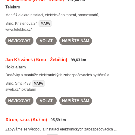
102,44 km
Telektro
Montáž elektroinstalací, elektrického topení, hromosvodů, ...
Brno
,
Kristenova 24
MAPA
www.telektro.cz/
NAVIGOVAT
VOLAT
NAPIŠTE NÁM
Jan Křivánek
(Brno - Žebětín)
99,63 km
Hokr alarm
Dodávky a montáže elektronických zabezpečovacích systémů a ...
Brno
,
Srnčí 433
MAPA
sweb.cz/hokralarm
NAVIGOVAT
VOLAT
NAPIŠTE NÁM
Xtron, s.r.o.
(Kuřim)
95,59 km
Zabýváme se výrobou a instalací elektronických zabezpečovacích ...