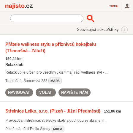
Najisto.cz
menu
SEKCE
ŠTÍTKY
Související sekce/štítky
Najisto.cz
Sport
Přátele wellness stylu a příznivců hokejbalu
(Třemošná - Záluží)
Sportovní potřeby a vybavení
(4950)
Sportovní zařízení
(3306)
150,44 km
Sportovní školy a kurzy
(2663)
Relaxklub
Relaxklub je určen pro všechny , kteří mají rádi wellness styl - ...
Všechny související sekce
Třemošná
,
Šumavská 283
MAPA
NAVIGOVAT
VOLAT
NAPIŠTE NÁM
Střelnice Leiko, s.r.o.
(Plzeň - Jižní Předměstí)
151,86 km
Provozování střelnice, střelecké školy a obchodu se zbraněmi.
Plzeň
,
náměstí Emila Škody
MAPA