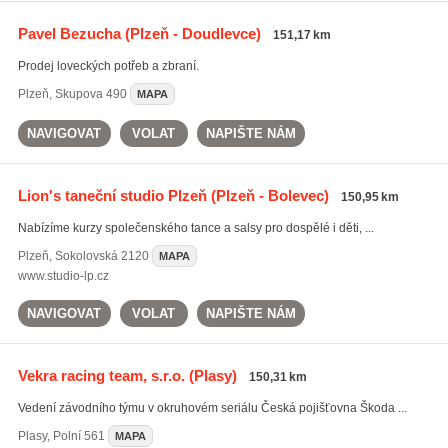
Pavel Bezucha
(Plzeň - Doudlevce)
151,17 km
Prodej loveckých potřeb a zbraní.
Plzeň
,
Skupova 490
MAPA
NAVIGOVAT
VOLAT
NAPIŠTE NÁM
Lion's taneční studio Plzeň
(Plzeň - Bolevec)
150,95 km
Nabízíme kurzy společenského tance a salsy pro dospělé i děti, ...
Plzeň
,
Sokolovská 2120
MAPA
www.studio-lp.cz
NAVIGOVAT
VOLAT
NAPIŠTE NÁM
Vekra racing team, s.r.o.
(Plasy)
150,31 km
Vedení závodního týmu v okruhovém seriálu Česká pojišťovna Škoda ...
Plasy
,
Polní 561
MAPA