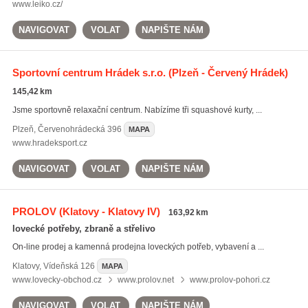
www.leiko.cz/
NAVIGOVAT
VOLAT
NAPIŠTE NÁM
Sportovní centrum Hrádek s.r.o.
(Plzeň - Červený Hrádek)
145,42 km
Jsme sportovně relaxační centrum. Nabízíme tři squashové kurty, ...
Plzeň
,
Červenohrádecká 396
MAPA
www.hradeksport.cz
NAVIGOVAT
VOLAT
NAPIŠTE NÁM
PROLOV
(Klatovy - Klatovy IV)
163,92 km
lovecké potřeby, zbraně a střelivo
On-line prodej a kamenná prodejna loveckých potřeb, vybavení a ...
Klatovy
,
Vídeňská 126
MAPA
www.lovecky-obchod.cz
www.prolov.net
www.prolov-pohori.cz
NAVIGOVAT
VOLAT
NAPIŠTE NÁM