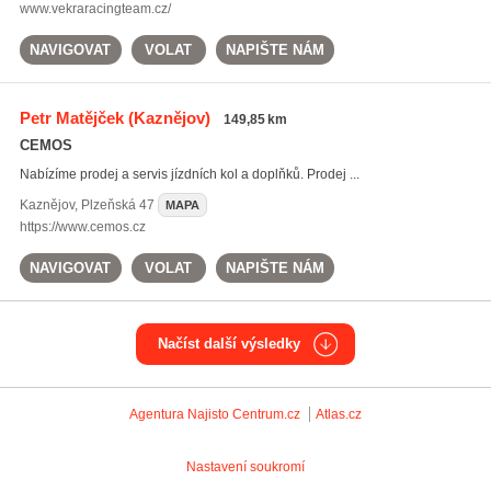
www.vekraracingteam.cz/
NAVIGOVAT
VOLAT
NAPIŠTE NÁM
Petr Matějček
(Kaznějov)
149,85 km
CEMOS
Nabízíme prodej a servis jízdních kol a doplňků. Prodej ...
Kaznějov
,
Plzeňská 47
MAPA
https://www.cemos.cz
NAVIGOVAT
VOLAT
NAPIŠTE NÁM
Načíst další výsledky
Agentura Najisto
Centrum.cz
Atlas.cz
Nastavení soukromí