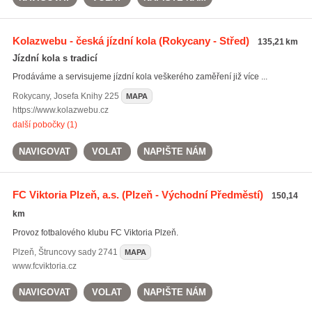
Kolazwebu - česká jízdní kola
(Rokycany - Střed)
135,21 km
Jízdní kola s tradicí
Prodáváme a servisujeme jízdní kola veškerého zaměření již více ...
Rokycany
,
Josefa Knihy 225
MAPA
https://www.kolazwebu.cz
další pobočky (1)
NAVIGOVAT
VOLAT
NAPIŠTE NÁM
FC Viktoria Plzeň, a.s.
(Plzeň - Východní Předměstí)
150,14
km
Provoz fotbalového klubu FC Viktoria Plzeň.
Plzeň
,
Štruncovy sady 2741
MAPA
www.fcviktoria.cz
NAVIGOVAT
VOLAT
NAPIŠTE NÁM