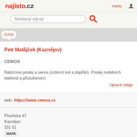
Najisto.cz
menu
ÚVOD
Petr Matějček (Kaznějov)
CEMOS
Nabízíme prodej a servis jízdních kol a doplňků. Prodej mobilních
telefonů a příslušenství.
Upravit údaje
web:
https://www.cemos.cz
Plzeňská 47
Kaznějov
331 51
MAPA