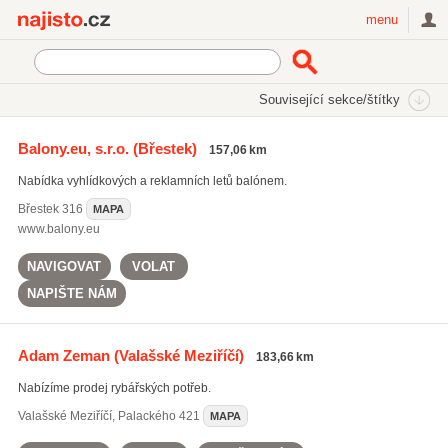
Najisto.cz
menu
SEKCE
ŠTÍTKY
Související sekce/štítky
Najisto.cz
Sport
Balony.eu, s.r.o.
(Břestek)
157,06 km
Sportovní potřeby a vybavení
(4950)
Nabídka vyhlídkových a reklamních letů balónem.
Sportovní zařízení
(3306)
Sportovní školy a kurzy
(2663)
Břestek
316
MAPA
www.balony.eu
Všechny související sekce
NAVIGOVAT
VOLAT
NAPIŠTE NÁM
Adam Zeman
(Valašské Meziříčí)
183,66 km
Nabízíme prodej rybářských potřeb.
Valašské Meziříčí
,
Palackého 421
MAPA