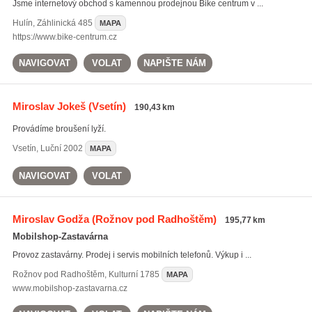
Jsme internetový obchod s kamennou prodejnou Bike centrum v ...
Hulín
,
Záhlinická 485
MAPA
https://www.bike-centrum.cz
NAVIGOVAT
VOLAT
NAPIŠTE NÁM
Miroslav Jokeš
(Vsetín)
190,43 km
Provádíme broušení lyží.
Vsetín
,
Luční 2002
MAPA
NAVIGOVAT
VOLAT
Miroslav Godža
(Rožnov pod Radhoštěm)
195,77 km
Mobilshop-Zastavárna
Provoz zastavárny. Prodej i servis mobilních telefonů. Výkup i ...
Rožnov pod Radhoštěm
,
Kulturní 1785
MAPA
www.mobilshop-zastavarna.cz