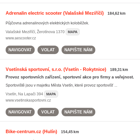
Adrenalin electric scooter
(Valašské Meziříčí)
184,62 km
Půjčovna adrenalinových elektrických koloběžek.
Valašské Meziříčí
,
Žerotínova 1370
MAPA
www.aescooter.cz
NAVIGOVAT
VOLAT
NAPIŠTE NÁM
Vsetínská sportovní, s.r.o.
(Vsetín - Rokytnice)
189,31 km
Provoz sportovních zařízení, sportovní akce pro firmy a veřejnost.
Sportoviště jsou v majetku Města Vsetín, které provoz sportovišť ...
Vsetín
,
Na Lapači 394
MAPA
www.vsetinskasportovni.cz
NAVIGOVAT
VOLAT
NAPIŠTE NÁM
Bike-centrum.cz
(Hulín)
154,45 km