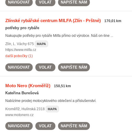
NAVIGOVAT
VOLAT
NAPIŠTE NÁM
Zlínské rybářské centrum MILFA
(Zlín - Prštné)
170,01 km
potřeby pro rybáře
Nakupujte potřeby pro rybáře Milfa přímo od výrobce. Náš on-line ...
Zlín
,
L. Váchy 675
MAPA
https://www.milfa.cz
další pobočky (1)
NAVIGOVAT
VOLAT
NAPIŠTE NÁM
Moto Nero
(Kroměříž)
150,51 km
Kateřina Burešová
Nabízíme prodej motocyklového oblečení a příslušenství.
Kroměříž
,
Hulínská 2318
MAPA
www.motonero.cz
NAVIGOVAT
VOLAT
NAPIŠTE NÁM