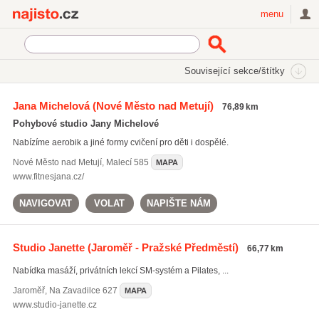
Najisto.cz
menu
SEKCE
ŠTÍTKY
Související sekce/štítky
Najisto.cz
Sport
Sportovní školy a kurzy
Fitness kurzy
Jana Michelová
(Nové Město nad Metují)
76,89 km
Aerobic
(138)
Pohybové studio Jany Michelové
Osobní trenéři
(128)
Nabízíme aerobik a jiné formy cvičení pro děti i dospělé.
Pilates
(45)
Nové Město nad Metují
,
Malecí 585
MAPA
Všechny související sekce
www.fitnesjana.cz/
NAVIGOVAT
VOLAT
NAPIŠTE NÁM
Studio Janette
(Jaroměř - Pražské Předměstí)
66,77 km
Nabídka masáží, privátních lekcí SM-systém a Pilates, ...
Jaroměř
,
Na Zavadilce 627
MAPA
www.studio-janette.cz