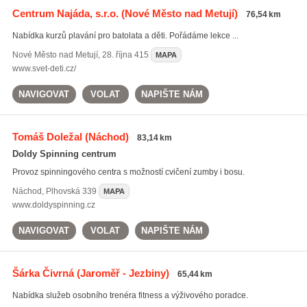
Centrum Najáda, s.r.o.
(Nové Město nad Metují)
76,54 km
Nabídka kurzů plavání pro batolata a děti. Pořádáme lekce ...
Nové Město nad Metují
,
28. října 415
MAPA
www.svet-deti.cz/
NAVIGOVAT
VOLAT
NAPIŠTE NÁM
Tomáš Doležal
(Náchod)
83,14 km
Doldy Spinning centrum
Provoz spinningového centra s možností cvičení zumby i bosu.
Náchod
,
Plhovská 339
MAPA
www.doldyspinning.cz
NAVIGOVAT
VOLAT
NAPIŠTE NÁM
Šárka Čivrná
(Jaroměř - Jezbiny)
65,44 km
Nabídka služeb osobního trenéra fitness a výživového poradce.