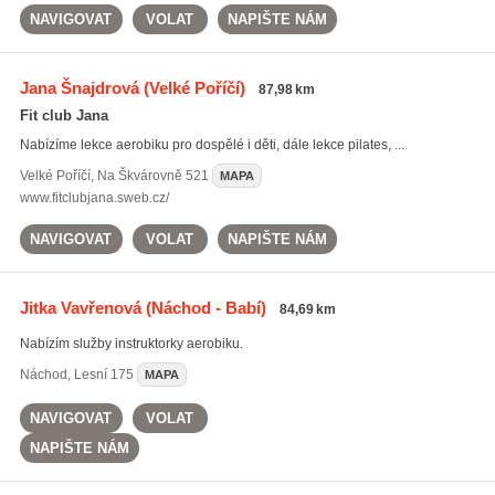
NAVIGOVAT
VOLAT
NAPIŠTE NÁM
Jana Šnajdrová
(Velké Poříčí)
87,98 km
Fit club Jana
Nabízíme lekce aerobiku pro dospělé i děti, dále lekce pilates, ...
Velké Poříčí
,
Na Škvárovně 521
MAPA
www.fitclubjana.sweb.cz/
NAVIGOVAT
VOLAT
NAPIŠTE NÁM
Jitka Vavřenová
(Náchod - Babí)
84,69 km
Nabízím služby instruktorky aerobiku.
Náchod
,
Lesní 175
MAPA
NAVIGOVAT
VOLAT
NAPIŠTE NÁM