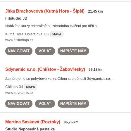
Jitka Brachovcová
(Kutná Hora - Šipší)
21,45 km
Fitstudio JB
Nabízíme kurzy rekreačního i závodního cvičení pro děti a ...
Kutná Hora
,
Opletalova 132
MAPA
www.fitstudiojb.cz
NAVIGOVAT
VOLAT
NAPIŠTE NÁM
Sdynamic s.r.o.
(Chlístov - Žabovřesky)
59,18 km
Zaměřujeme se pohybové kurzy. Cílem společnosti Sdynamic s.r.o. ...
Chlístov
34
MAPA
www.sdynamic.cz
NAVIGOVAT
VOLAT
NAPIŠTE NÁM
Martina Sasková
(Roztoky)
86,76 km
Studio Neposedná pastelka