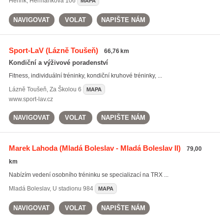
Herink
,
Heřmánková 106
MAPA
NAVIGOVAT
VOLAT
NAPIŠTE NÁM
Sport-LaV
(Lázně Toušeň)
66,76 km
Kondiční a výživové poradenství
Fitness, individuální tréninky, kondiční kruhové tréninky, ...
Lázně Toušeň
,
Za Školou 6
MAPA
www.sport-lav.cz
NAVIGOVAT
VOLAT
NAPIŠTE NÁM
Marek Lahoda
(Mladá Boleslav - Mladá Boleslav II)
79,00
km
Nabízím vedení osobního tréninku se specializací na TRX ...
Mladá Boleslav
,
U stadionu 984
MAPA
NAVIGOVAT
VOLAT
NAPIŠTE NÁM