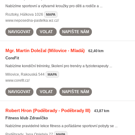
Nabízíme sportovní a výtvarné kroužky pro děti a rodiče a ...
Roztoky
,
Hálkova 1026
MAPA
www.neposedna-pastelka.wz.cz/
NAVIGOVAT
VOLAT
NAPIŠTE NÁM
Mgr. Martin Doležal
(Milovice - Mladá)
62,40 km
CoreFit
Nabízíme kondiční tréninky, školení pro trenéry a fyzioterapeuty ...
Milovice
,
Rakouská 544
MAPA
www.corefit.cz/
NAVIGOVAT
VOLAT
NAPIŠTE NÁM
Robert Hron
(Poděbrady - Poděbrady III)
43,87 km
Fitness klub Zdravíčko
Nabízíme pravidelné lekce fitness a pořádáme sportovní pobyty se ...
Poděbrady
,
Jana Opletala 77
MAPA