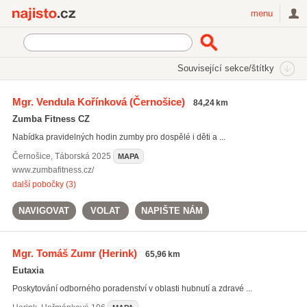
Najisto.cz
menu
SEKCE
ŠTÍTKY
Související sekce/štítky
Najisto.cz
Sport
Sportovní školy a kurzy
Fitness kurzy
Mgr. Vendula Kořínková
(Černošice)
84,24 km
Aerobic
(138)
Zumba Fitness CZ
Osobní trenéři
(128)
Nabídka pravidelných hodin zumby pro dospělé i děti a ...
Pilates
(45)
Černošice
,
Táborská 2025
MAPA
Všechny související sekce
www.zumbafitness.cz/
další pobočky (3)
NAVIGOVAT
VOLAT
NAPIŠTE NÁM
Mgr. Tomáš Zumr
(Herink)
65,96 km
Eutaxia
Poskytování odborného poradenství v oblasti hubnutí a zdravé ...