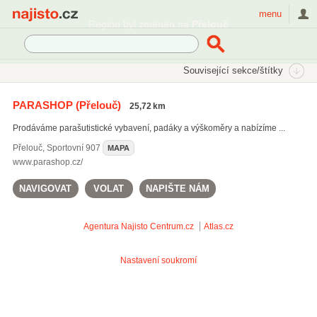
Najisto.cz
menu
Region byl změněn na
Přelouč
SEKCE
ŠTÍTKY
Související sekce/štítky
Najisto.cz
Sport
Sportovní školy a kurzy
PARASHOP
(Přelouč)
25,72 km
Paraglidingové a parašutistické kurzy
Prodáváme parašutistické vybavení, padáky a výškoměry a nabízíme ...
Přelouč
,
Sportovní 907
MAPA
www.parashop.cz/
NAVIGOVAT
VOLAT
NAPIŠTE NÁM
Agentura Najisto
Centrum.cz
Atlas.cz
Nastavení soukromí