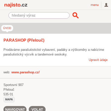
Najisto.cz
menu
ÚVOD
PARASHOP (Přelouč)
Prodáváme parašutistické vybavení, padáky a výškoměry a nabízíme
parašutistický výcvik a tandemové seskoky.
Upravit údaje
web:
www.parashop.cz/
Sportovní 907
Přelouč
535 01
MAPA
NAVIGOVAT
VOLAT