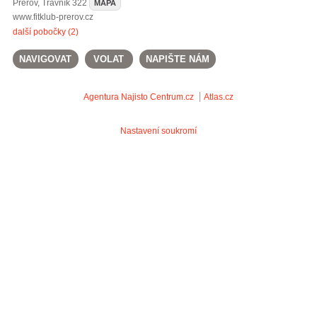
Přerov
,
Trávník 322
MAPA
www.fitklub-prerov.cz
další pobočky (2)
NAVIGOVAT
VOLAT
NAPIŠTE NÁM
Agentura Najisto
Centrum.cz
Atlas.cz
Nastavení soukromí