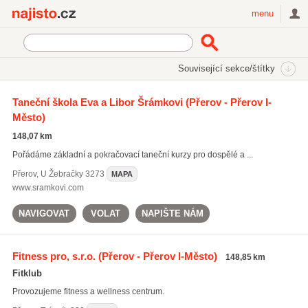
Najisto.cz
menu
SEKCE
ŠTÍTKY
Související sekce/štítky
Najisto.cz
Sport
Sportovní školy a kurzy
Taneční škola Eva a Libor Šrámkovi
(Přerov - Přerov I-
Město)
Fitness kurzy
(651)
Kurzy bojového umění
(475)
148,07 km
Taneční školy
(386)
Pořádáme základní a pokračovací taneční kurzy pro dospělé a ...
Všechny související sekce
Přerov
,
U Žebračky 3273
MAPA
www.sramkovi.com
NAVIGOVAT
VOLAT
NAPIŠTE NÁM
Fitness pro, s.r.o.
(Přerov - Přerov I-Město)
148,85 km
Fitklub
Provozujeme fitness a wellness centrum.