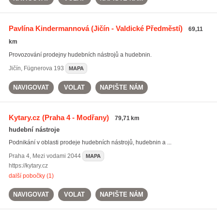
Pavlína Kindermannová
(Jičín - Valdické Předměstí)
69,11
km
Provozování prodejny hudebních nástrojů a hudebnin.
Jičín
,
Fügnerova 193
MAPA
NAVIGOVAT
VOLAT
NAPIŠTE NÁM
Kytary.cz
(Praha 4 - Modřany)
79,71 km
hudební nástroje
Podnikání v oblasti prodeje hudebních nástrojů, hudebnin a ...
Praha 4
,
Mezi vodami 2044
MAPA
https://kytary.cz
další pobočky (1)
NAVIGOVAT
VOLAT
NAPIŠTE NÁM