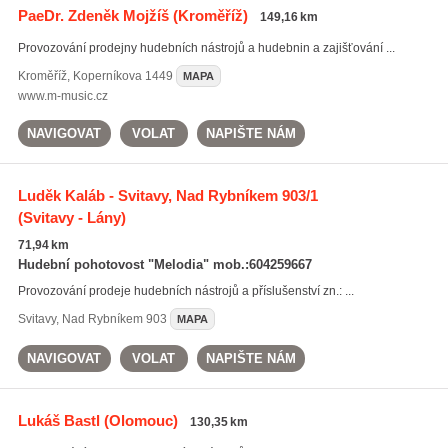
PaeDr. Zdeněk Mojžíš
(Kroměříž)
149,16 km
Provozování prodejny hudebních nástrojů a hudebnin a zajišťování ...
Kroměříž
,
Koperníkova 1449
MAPA
www.m-music.cz
NAVIGOVAT
VOLAT
NAPIŠTE NÁM
Luděk Kaláb - Svitavy, Nad Rybníkem 903/1
(Svitavy - Lány)
71,94 km
Hudební pohotovost "Melodia" mob.:604259667
Provozování prodeje hudebních nástrojů a příslušenství zn.: ...
Svitavy
,
Nad Rybníkem 903
MAPA
NAVIGOVAT
VOLAT
NAPIŠTE NÁM
Lukáš Bastl
(Olomouc)
130,35 km