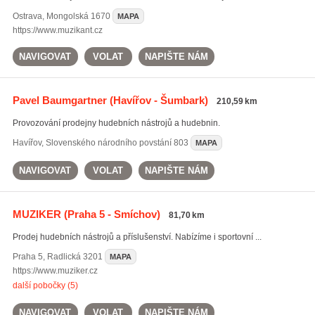
Ostrava
,
Mongolská 1670
MAPA
https://www.muzikant.cz
NAVIGOVAT
VOLAT
NAPIŠTE NÁM
Pavel Baumgartner
(Havířov - Šumbark)
210,59 km
Provozování prodejny hudebních nástrojů a hudebnin.
Havířov
,
Slovenského národního povstání 803
MAPA
NAVIGOVAT
VOLAT
NAPIŠTE NÁM
MUZIKER
(Praha 5 - Smíchov)
81,70 km
Prodej hudebních nástrojů a příslušenství. Nabízíme i sportovní ...
Praha 5
,
Radlická 3201
MAPA
https://www.muziker.cz
další pobočky (5)
NAVIGOVAT
VOLAT
NAPIŠTE NÁM