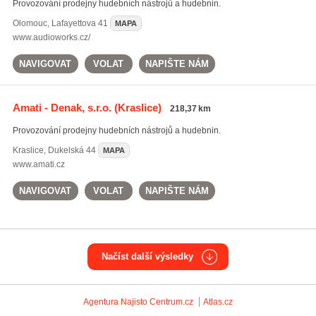
Provozování prodejny hudebních nástrojů a hudebnin.
Olomouc
,
Lafayettova 41
MAPA
www.audioworks.cz/
NAVIGOVAT
VOLAT
NAPIŠTE NÁM
Amati - Denak, s.r.o.
(Kraslice)
218,37 km
Provozování prodejny hudebních nástrojů a hudebnin.
Kraslice
,
Dukelská 44
MAPA
www.amati.cz
NAVIGOVAT
VOLAT
NAPIŠTE NÁM
Načíst další výsledky
Agentura Najisto
Centrum.cz
Atlas.cz