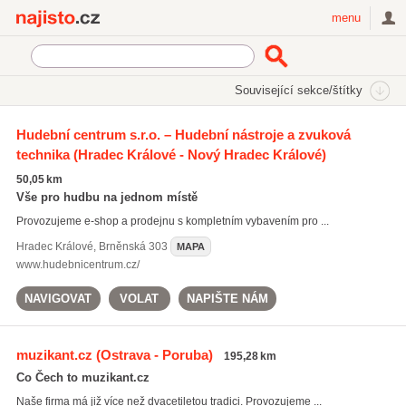
Najisto.cz
menu
SEKCE
ŠTÍTKY
Související sekce/štítky
Najisto.cz
akustické kytary
Hudební centrum s.r.o. – Hudební nástroje a zvuková
technika
(Hradec Králové - Nový Hradec Králové)
akustické kytary
(157)
elektrické kytary
(158)
50,05 km
mikrofony
(163)
Vše pro hudbu na jednom místě
Provozujeme e-shop a prodejnu s kompletním vybavením pro ...
Všechny související štítky
Hradec Králové
,
Brněnská 303
MAPA
www.hudebnicentrum.cz/
NAVIGOVAT
VOLAT
NAPIŠTE NÁM
muzikant.cz
(Ostrava - Poruba)
195,28 km
Co Čech to muzikant.cz
Naše firma má již více než dvacetiletou tradici. Provozujeme ...