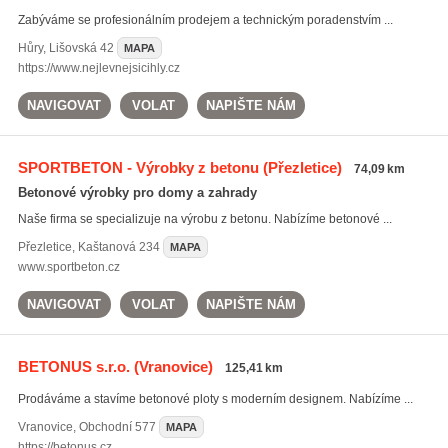
Zabýváme se profesionálním prodejem a technickým poradenstvím ...
Hůry
,
Lišovská 42
MAPA
https://www.nejlevnejsicihly.cz
NAVIGOVAT
VOLAT
NAPIŠTE NÁM
SPORTBETON - Výrobky z betonu
(Přezletice)
74,09 km
Betonové výrobky pro domy a zahrady
Naše firma se specializuje na výrobu z betonu. Nabízíme betonové ...
Přezletice
,
Kaštanová 234
MAPA
www.sportbeton.cz
NAVIGOVAT
VOLAT
NAPIŠTE NÁM
BETONUS s.r.o.
(Vranovice)
125,41 km
Prodáváme a stavíme betonové ploty s moderním designem. Nabízíme ...
Vranovice
,
Obchodní 577
MAPA
https://betonus.cz