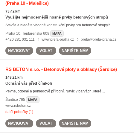
(Praha 10 - Malešice)
73,42 km
Využijte nejmodernější nosné prvky betonových stropů
Stavíte a hledáte vhodné konstrukční prvky pro betonové stropy? ...
Praha 10
,
Teplárenská 608
MAPA
+420 281 031 111
www.prefa-praha.cz
prefa@prefa-praha.cz
NAVIGOVAT
VOLAT
NAPIŠTE NÁM
RS BETON s.r.o. - Betonové ploty a obklady
(Šardice)
148,21 km
Ochrání vás před čímkoli
Pevné, odolné a pohledově přírodní. Navíc v barvách, které ...
Šardice
765
MAPA
www.rsbeton.cz
další pobočky (1)
NAVIGOVAT
VOLAT
NAPIŠTE NÁM