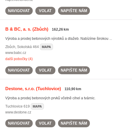
NAVIGOVAT
VOLAT
NAPIŠTE NÁM
B & BC, a. s.
(Zbůch)
162,26 km
Výroba a prodej betonových výrobků a dlažeb. Nabízíme širokou ...
Zbůch
,
Sokolská 464
MAPA
www.babc.cz
další pobočky (4)
NAVIGOVAT
VOLAT
NAPIŠTE NÁM
Destone, s.r.o.
(Tuchlovice)
110,90 km
Výroba a prodej betonových prvků včetně cihel a tvárnic.
Tuchlovice
619
MAPA
www.destone.cz
NAVIGOVAT
VOLAT
NAPIŠTE NÁM