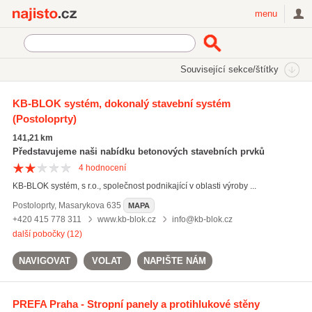
Najisto.cz
menu
SEKCE
ŠTÍTKY
Související sekce/štítky
Najisto.cz
betonové plotové dílce
KB-BLOK systém, dokonalý stavební systém
(Postoloprty)
betonové plotové dílce
(37)
betonové tvarovky
(348)
141,21 km
betonové střešní krytiny
(303)
Představujeme naši nabídku betonových stavebních prvků
4
hodnocení
Všechny související štítky
KB-BLOK systém, s r.o., společnost podnikající v oblasti výroby ...
Postoloprty
,
Masarykova 635
MAPA
+420 415 778 311
www.kb-blok.cz
info@kb-blok.cz
další pobočky (12)
NAVIGOVAT
VOLAT
NAPIŠTE NÁM
PREFA Praha - Stropní panely a protihlukové stěny