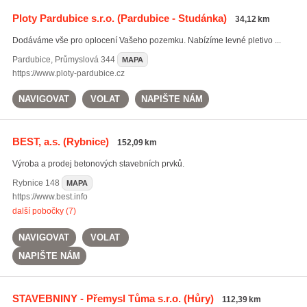
Ploty Pardubice s.r.o.
(Pardubice - Studánka)
34,12 km
Dodáváme vše pro oplocení Vašeho pozemku. Nabízíme levné pletivo ...
Pardubice
,
Průmyslová 344
MAPA
https://www.ploty-pardubice.cz
NAVIGOVAT
VOLAT
NAPIŠTE NÁM
BEST, a.s.
(Rybnice)
152,09 km
Výroba a prodej betonových stavebních prvků.
Rybnice
148
MAPA
https://www.best.info
další pobočky (7)
NAVIGOVAT
VOLAT
NAPIŠTE NÁM
STAVEBNINY - Přemysl Tůma s.r.o.
(Hůry)
112,39 km