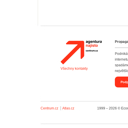
Propaga
Agentura Najisto
Podniká
interne
spadáme
Všechny kontakty
největš
Podp
Centrum.cz
Atlas.cz
1999 – 2026 © Econ