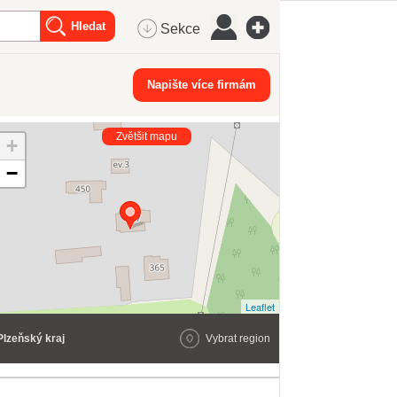
Sekce
Napište více firmám
Zvětšit mapu
+
−
Leaflet
Plzeňský kraj
Vybrat region