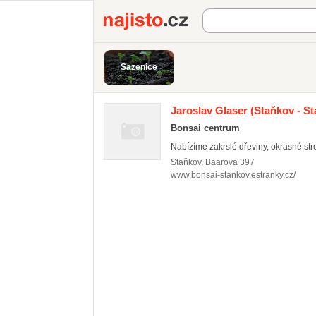
Najisto.cz
Sazenice
Jaroslav Glaser
(Staňkov - St
Bonsai centrum
Nabízíme zakrslé dřeviny, okrasné str
Staňkov
,
Baarova 397
www.bonsai-stankov.estranky.cz/