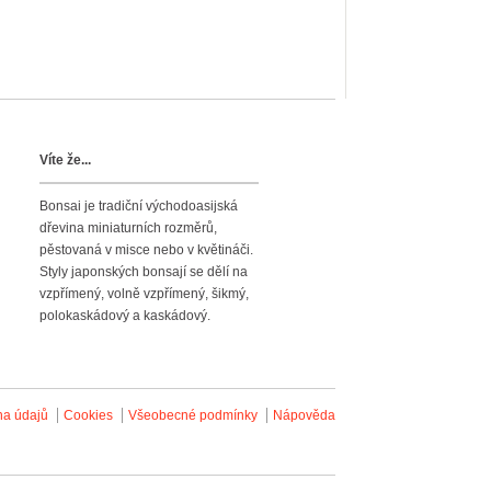
Víte že...
Bonsai je tradiční východoasijská
dřevina miniaturních rozměrů,
pěstovaná v misce nebo v květináči.
Styly japonských bonsají se dělí na
vzpřímený, volně vzpřímený, šikmý,
polokaskádový a kaskádový.
na údajů
Cookies
Všeobecné podmínky
Nápověda