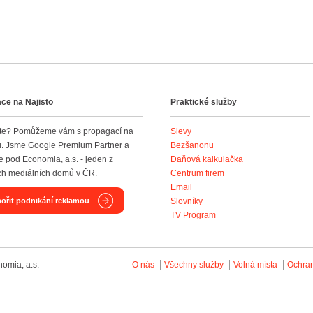
ce na Najisto
Praktické služby
te? Pomůžeme vám s propagací na
Slevy
tu. Jsme Google Premium Partner a
Bezšanonu
 pod Economia, a.s. - jeden z
Daňová kalkulačka
ích mediálních domů v ČR.
Centrum firem
Email
ořit podnikání reklamou
Slovníky
TV Program
omia, a.s.
O nás
Všechny služby
Volná místa
Ochra