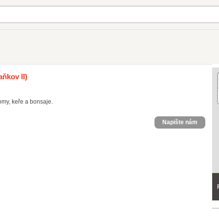
aňkov II)
omy, keře a bonsaje.
Napište nám