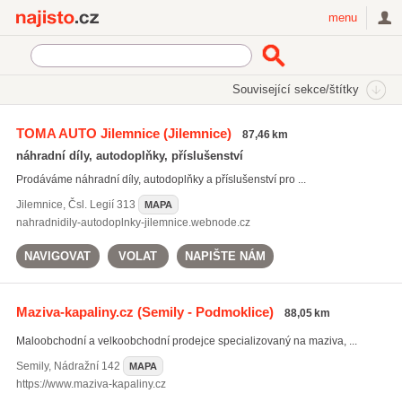
Najisto.cz
menu
SEKCE
ŠTÍTKY
Související sekce/štítky
Najisto.cz
brzdové kapaliny
TOMA AUTO Jilemnice
(Jilemnice)
87,46 km
brzdové kapaliny
(125)
náhradní díly, autodoplňky, příslušenství
průmyslové oleje
(60)
Prodáváme náhradní díly, autodoplňky a příslušenství pro ...
karbonové fólie
(11)
Jilemnice
,
Čsl. Legií 313
MAPA
Všechny související štítky
nahradnidily-autodoplnky-jilemnice.webnode.cz
NAVIGOVAT
VOLAT
NAPIŠTE NÁM
Maziva-kapaliny.cz
(Semily - Podmoklice)
88,05 km
Maloobchodní a velkoobchodní prodejce specializovaný na maziva, ...
Semily
,
Nádražní 142
MAPA
https://www.maziva-kapaliny.cz