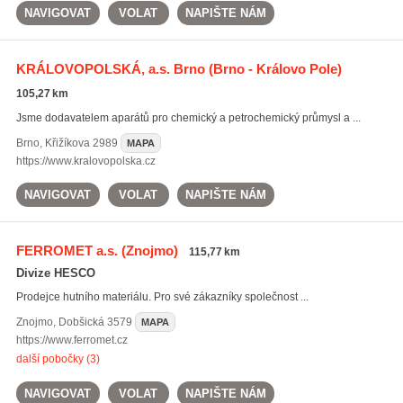
NAVIGOVAT
VOLAT
NAPIŠTE NÁM
KRÁLOVOPOLSKÁ, a.s. Brno
(Brno - Královo Pole)
105,27 km
Jsme dodavatelem aparátů pro chemický a petrochemický průmysl a ...
Brno
,
Křižíkova 2989
MAPA
https://www.kralovopolska.cz
NAVIGOVAT
VOLAT
NAPIŠTE NÁM
FERROMET a.s.
(Znojmo)
115,77 km
Divize HESCO
Prodejce hutního materiálu. Pro své zákazníky společnost ...
Znojmo
,
Dobšická 3579
MAPA
https://www.ferromet.cz
další pobočky (3)
NAVIGOVAT
VOLAT
NAPIŠTE NÁM