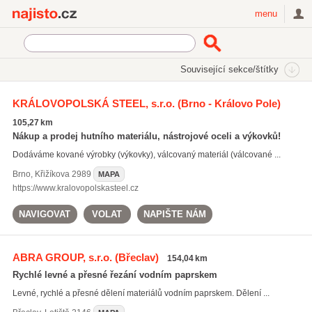
Najisto.cz
menu
SEKCE
ŠTÍTKY
Související sekce/štítky
Najisto.cz
dělení kovových materiálů
KRÁLOVOPOLSKÁ STEEL, s.r.o.
(Brno - Královo Pole)
dělení kovových materiálů
(64)
105,27 km
kovové výrobky
(589)
Nákup a prodej hutního materiálu, nástrojové oceli a výkovků!
ocelové trubky
(674)
Dodáváme kované výrobky (výkovky), válcovaný materiál (válcované ...
Všechny související štítky
Brno
,
Křižíkova 2989
MAPA
https://www.kralovopolskasteel.cz
NAVIGOVAT
VOLAT
NAPIŠTE NÁM
ABRA GROUP, s.r.o.
(Břeclav)
154,04 km
Rychlé levné a přesné řezání vodním paprskem
Levné, rychlé a přesné dělení materiálů vodním paprskem. Dělení ...