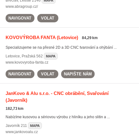
Břeclav
,
Letiště 2146
MAPA
www.abragroup.cz/
NAVIGOVAT
VOLAT
KOVOVÝROBA FANTA
(Letovice)
84,29 km
Specializujeme se na přesné 2D a 3D CNC tvarování a ohýbání ...
Letovice
,
Pražská 562
MAPA
www.kovovyroba-fanta.cz
NAVIGOVAT
VOLAT
NAPIŠTE NÁM
JanKovo & Alu s.r.o. - CNC obrábění, Svařování
(Javorník)
182,73 km
Nabízíme kusovou a sériovou výrobu z hliníku a jeho slitin a ...
Javorník
211
MAPA
www.jankovoalu.cz