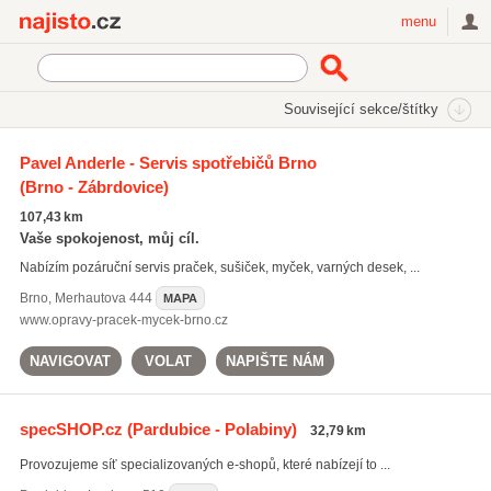
Najisto.cz
menu
SEKCE
ŠTÍTKY
Související sekce/štítky
Najisto.cz
digestoře
Pavel Anderle - Servis spotřebičů Brno
(Brno - Zábrdovice)
digestoře
(170)
lednice
(735)
107,43 km
pračky
(629)
Vaše spokojenost, můj cíl.
Nabízím pozáruční servis praček, sušiček, myček, varných desek, ...
Všechny související štítky
Brno
,
Merhautova 444
MAPA
www.opravy-pracek-mycek-brno.cz
NAVIGOVAT
VOLAT
NAPIŠTE NÁM
specSHOP.cz
(Pardubice - Polabiny)
32,79 km
Provozujeme síť specializovaných e-shopů, které nabízejí to ...