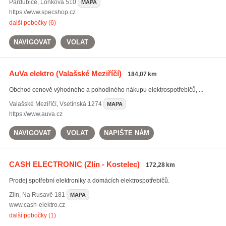
Pardubice
,
Lonkova 510
MAPA
https://www.specshop.cz
další pobočky (6)
NAVIGOVAT
VOLAT
AuVa elektro
(Valašské Meziříčí)
184,07 km
Obchod cenově výhodného a pohodlného nákupu elektrospotřebičů, ...
Valašské Meziříčí
,
Vsetínská 1274
MAPA
https://www.auva.cz
NAVIGOVAT
VOLAT
NAPIŠTE NÁM
CASH ELECTRONIC
(Zlín - Kostelec)
172,28 km
Prodej spotřební elektroniky a domácích elektrospotřebičů.
Zlín
,
Na Rusavě 181
MAPA
www.cash-elektro.cz
další pobočky (1)