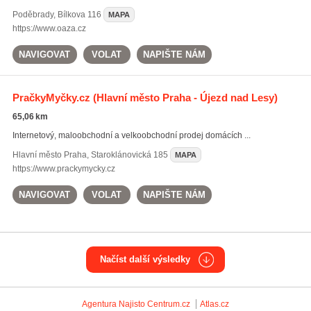
Poděbrady
,
Bílkova 116
MAPA
https://www.oaza.cz
NAVIGOVAT
VOLAT
NAPIŠTE NÁM
PračkyMyčky.cz
(Hlavní město Praha - Újezd nad Lesy)
65,06 km
Internetový, maloobchodní a velkoobchodní prodej domácích ...
Hlavní město Praha
,
Staroklánovická 185
MAPA
https://www.prackymycky.cz
NAVIGOVAT
VOLAT
NAPIŠTE NÁM
Načíst další výsledky
Agentura Najisto
Centrum.cz
Atlas.cz