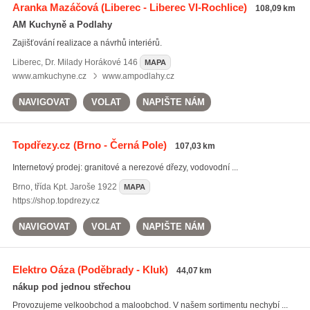
Aranka Mazáčová
(Liberec - Liberec VI-Rochlice)
108,09 km
AM Kuchyně a Podlahy
Zajišťování realizace a návrhů interiérů.
Liberec
,
Dr. Milady Horákové 146
MAPA
www.amkuchyne.cz
www.ampodlahy.cz
NAVIGOVAT
VOLAT
NAPIŠTE NÁM
Topdřezy.cz
(Brno - Černá Pole)
107,03 km
Internetový prodej: granitové a nerezové dřezy, vodovodní ...
Brno
,
třída Kpt. Jaroše 1922
MAPA
https://shop.topdrezy.cz
NAVIGOVAT
VOLAT
NAPIŠTE NÁM
Elektro Oáza
(Poděbrady - Kluk)
44,07 km
nákup pod jednou střechou
Provozujeme velkoobchod a maloobchod. V našem sortimentu nechybí ...