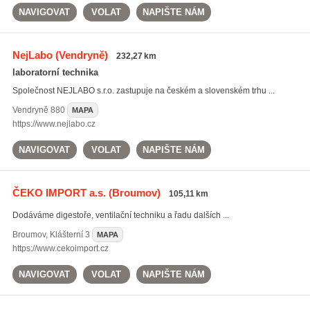
NAVIGOVAT
VOLAT
NAPIŠTE NÁM
NejLabo
(Vendryně)
232,27 km
laboratorní technika
Společnost NEJLABO s.r.o. zastupuje na českém a slovenském trhu ...
Vendryně
880
MAPA
https://www.nejlabo.cz
NAVIGOVAT
VOLAT
NAPIŠTE NÁM
ČEKO IMPORT a.s.
(Broumov)
105,11 km
Dodáváme digestoře, ventilační techniku a řadu dalších ...
Broumov
,
Klášterní 3
MAPA
https://www.cekoimport.cz
NAVIGOVAT
VOLAT
NAPIŠTE NÁM