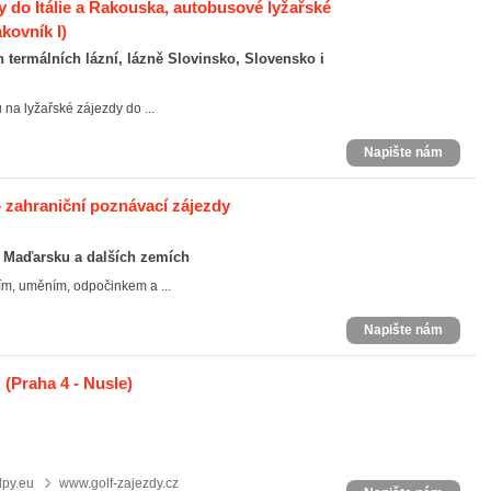
y do Itálie a Rakouska, autobusové lyžařské
kovník I)
termálních lázní, lázně Slovinsko, Slovensko i
 na lyžařské zájezdy do ...
Napište nám
 zahraniční poznávací zájezdy
v Maďarsku a dalších zemích
ím, uměním, odpočinkem a ...
Napište nám
.
(Praha 4 - Nusle)
lpy.eu
www.golf-zajezdy.cz