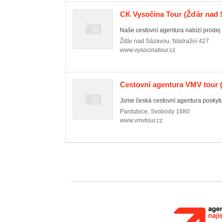
CK Vysočina Tour
(Žďár nad 
Naše cestovní agentura nabízí prodej
Žďár nad Sázavou
,
Nádražní 427
www.vysocinatour.cz
Cestovní agentura VMV tour
(
Jsme česká cestovní agentura poskytuj
Pardubice
,
Svobody 1680
www.vmvtour.cz