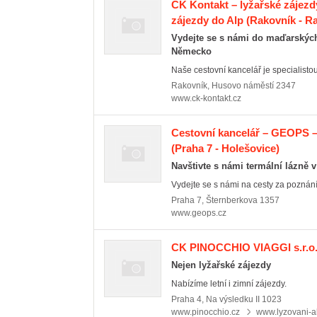
CK Kontakt – lyžařské zájezd
zájezdy do Alp
(Rakovník - Ra
Vydejte se s námi do maďarských 
Německo
Naše cestovní kancelář je specialistou
Rakovník
,
Husovo náměstí 2347
www.ck-kontakt.cz
Cestovní kancelář – GEOPS –
(Praha 7 - Holešovice)
Navštivte s námi termální lázně 
Vydejte se s námi na cesty za poznán
Praha 7
,
Šternberkova 1357
www.geops.cz
CK PINOCCHIO VIAGGI s.r.o
Nejen lyžařské zájezdy
Nabízíme letní i zimní zájezdy.
Praha 4
,
Na výsledku II 1023
www.pinocchio.cz
www.lyzovani-a