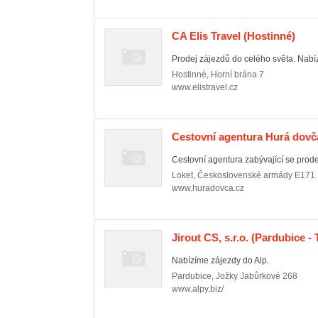
CA Elis Travel
(Hostinné)
Prodej zájezdů do celého světa. Nabíz
Hostinné
,
Horní brána 7
www.elistravel.cz
Cestovní agentura Hurá dovč
Cestovní agentura zabývající se prode
Loket
,
Československé armády E171
www.huradovca.cz
Jirout CS, s.r.o.
(Pardubice - 
Nabízíme zájezdy do Alp.
Pardubice
,
Jožky Jabůrkové 268
www.alpy.biz/