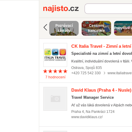
Najisto.cz
Poznávací
Cestovní
Pobytové 
zájezdy
kanceláře
CK Italia Travel - Zimní a letní
Specialisté na zimní a letní dovo
Kvalitní, individuální dovolená v Itálii. 
Ostrava
,
Spojů 835
+420 725 542 330
www.italiatrave
7
hodnocení
David Klaus
(Praha 4 - Nusle)
Travel Manager Service
Ať už vás láká dovolená v Alpách nebo 
Praha 4
,
Na Pankráci 1724
www.davidklaus.cz/