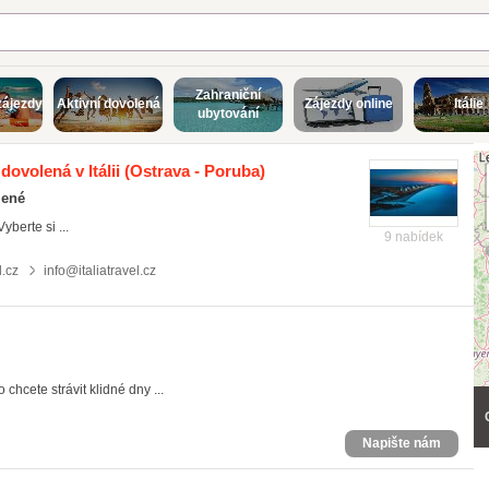
Zahraniční
zájezdy
Aktivní dovolená
Zájezdy online
Itálie
ubytování
 dovolená v Itálii
(Ostrava - Poruba)
lené
Vyberte si ...
9 nabídek
l.cz
info@italiatravel.cz
chcete strávit klidné dny ...
Napište nám