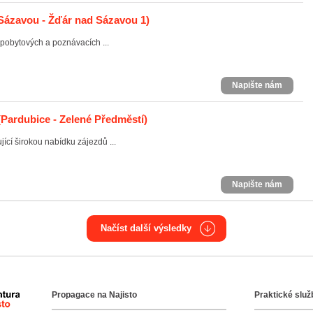
Sázavou - Žďár nad Sázavou 1)
 pobytových a poznávacích ...
Napište nám
Pardubice - Zelené Předměstí)
ící širokou nabídku zájezdů ...
Napište nám
Načíst další výsledky
Propagace na Najisto
Praktické služ
Agentura Najisto