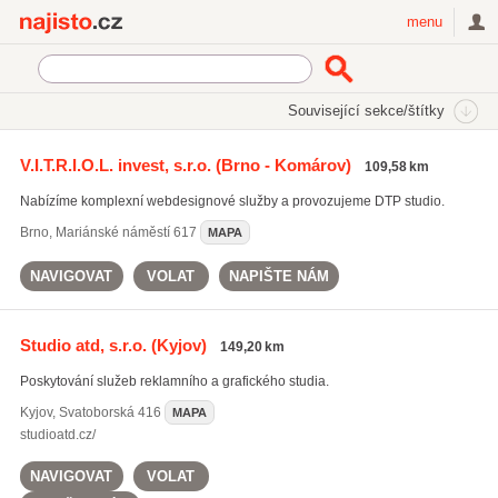
Najisto.cz
menu
SEKCE
ŠTÍTKY
Související sekce/štítky
Najisto.cz
DTP služby
V.I.T.R.I.O.L. invest, s.r.o.
(Brno - Komárov)
109,58 km
DTP služby
(312)
Nabízíme komplexní webdesignové služby a provozujeme DTP studio.
grafické návrhy
(2572)
potisk reklamních předmětů
(832)
Brno
,
Mariánské náměstí 617
MAPA
Všechny související štítky
NAVIGOVAT
VOLAT
NAPIŠTE NÁM
Studio atd, s.r.o.
(Kyjov)
149,20 km
Poskytování služeb reklamního a grafického studia.
Kyjov
,
Svatoborská 416
MAPA
studioatd.cz/
NAVIGOVAT
VOLAT