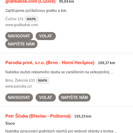
grafikatisk.com
(Čučice)
95,04 km
Zajišťujeme počítačovou grafiku a tisk.
Čučice
151
MAPA
www.grafikatisk.com
NAVIGOVAT
VOLAT
NAPIŠTE NÁM
Parodia print, s.r.o.
(Brno - Horní Heršpice)
109,37 km
Nabídka služeb reklamního studia se zaměřením na velkoplošný, ...
Brno
,
Železná 633
MAPA
www.parodia.cz/
NAVIGOVAT
VOLAT
NAPIŠTE NÁM
Petr Ščuka
(Břeclav - Poštorná)
155,33 km
Soco
Nabídka zpracování grafických návrhů pro webové stránky a tvorba ...