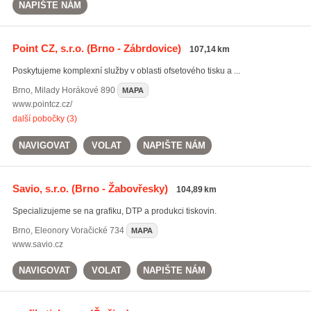
NAPIŠTE NÁM
Point CZ, s.r.o.
(Brno - Zábrdovice)
107,14 km
Poskytujeme komplexní služby v oblasti ofsetového tisku a ...
Brno
,
Milady Horákové 890
MAPA
www.pointcz.cz/
další pobočky (3)
NAVIGOVAT
VOLAT
NAPIŠTE NÁM
Savio, s.r.o.
(Brno - Žabovřesky)
104,89 km
Specializujeme se na grafiku, DTP a produkci tiskovin.
Brno
,
Eleonory Voračické 734
MAPA
www.savio.cz
NAVIGOVAT
VOLAT
NAPIŠTE NÁM