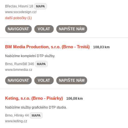
Břeclav
,
Hlavní 18
MAPA
www.socodesign.cz/
další pobočky (1)
NAVIGOVAT
VOLAT
NAPIŠTE NÁM
BM Media Production, s.r.o.
(Brno - Trnitá)
108,03 km
Nabízíme kompletní DTP služby.
Brno
,
Rumiště 346
MAPA
www.bmmedia.cz
NAVIGOVAT
VOLAT
NAPIŠTE NÁM
Keting, s.r.o.
(Brno - Pisárky)
106,08 km
Nabízíme služby grafického DTP studia.
Brno
,
Hlinky 44
MAPA
www.keting.cz