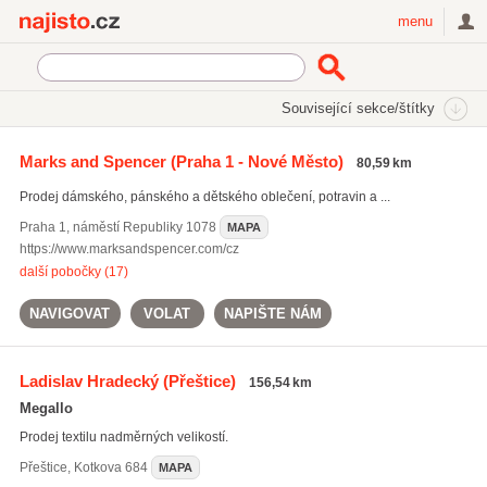
Najisto.cz
menu
SEKCE
ŠTÍTKY
Související sekce/štítky
Najisto.cz
džíny
Marks and Spencer
(Praha 1 - Nové Město)
80,59 km
džíny
(87)
Prodej dámského, pánského a dětského oblečení, potravin a ...
kalhoty
(1282)
pánská saka
(289)
Praha 1
,
náměstí Republiky 1078
MAPA
https://www.marksandspencer.com/cz
Všechny související štítky
další pobočky (17)
NAVIGOVAT
VOLAT
NAPIŠTE NÁM
Ladislav Hradecký
(Přeštice)
156,54 km
Megallo
Prodej textilu nadměrných velikostí.
Přeštice
,
Kotkova 684
MAPA