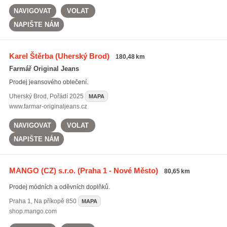
NAVIGOVAT
VOLAT
NAPIŠTE NÁM
Karel Štěrba
(Uherský Brod)
180,48 km
Farmář Original Jeans
Prodej jeansového oblečení.
Uherský Brod
,
Pořádí 2025
MAPA
www.farmar-originaljeans.cz
NAVIGOVAT
VOLAT
NAPIŠTE NÁM
MANGO (CZ) s.r.o.
(Praha 1 - Nové Město)
80,65 km
Prodej módních a oděvních doplňků.
Praha 1
,
Na příkopě 850
MAPA
shop.mango.com