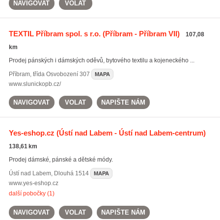
NAVIGOVAT
VOLAT
TEXTIL Příbram spol. s r.o.
(Příbram - Příbram VII)
107,08
km
Prodej pánských i dámských oděvů, bytového textilu a kojeneckého ...
Příbram
,
třída Osvobození 307
MAPA
www.slunickopb.cz/
NAVIGOVAT
VOLAT
NAPIŠTE NÁM
Yes-eshop.cz
(Ústí nad Labem - Ústí nad Labem-centrum)
138,61 km
Prodej dámské, pánské a dětské módy.
Ústí nad Labem
,
Dlouhá 1514
MAPA
www.yes-eshop.cz
další pobočky (1)
NAVIGOVAT
VOLAT
NAPIŠTE NÁM