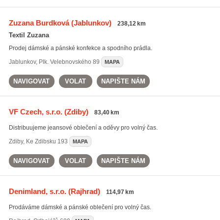
Zuzana Burdková
(Jablunkov)
238,12 km
Textil Zuzana
Prodej dámské a pánské konfekce a spodního prádla.
Jablunkov
,
Plk. Velebnovského 89
MAPA
NAVIGOVAT
VOLAT
NAPIŠTE NÁM
VF Czech, s.r.o.
(Zdiby)
83,40 km
Distribuujeme jeansové oblečení a oděvy pro volný čas.
Zdiby
,
Ke Zdibsku 193
MAPA
NAVIGOVAT
VOLAT
NAPIŠTE NÁM
Denimland, s.r.o.
(Rajhrad)
114,97 km
Prodáváme dámské a pánské oblečení pro volný čas.