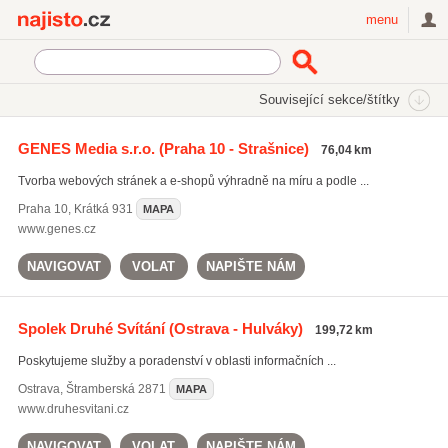
Najisto.cz
menu
SEKCE
ŠTÍTKY
Související sekce/štítky
Najisto.cz
e-commerce
GENES Media s.r.o.
(Praha 10 - Strašnice)
76,04 km
e-commerce
(282)
Tvorba webových stránek a e-shopů výhradně na míru a podle ...
tvorba www
(3799)
tvorba e-shopů
(1213)
Praha 10
,
Krátká 931
MAPA
www.genes.cz
Všechny související štítky
NAVIGOVAT
VOLAT
NAPIŠTE NÁM
Spolek Druhé Svítání
(Ostrava - Hulváky)
199,72 km
Poskytujeme služby a poradenství v oblasti informačních ...
Ostrava
,
Štramberská 2871
MAPA
www.druhesvitani.cz
NAVIGOVAT
VOLAT
NAPIŠTE NÁM