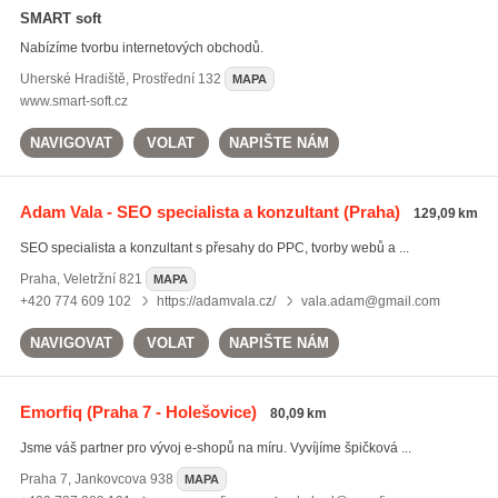
SMART soft
Nabízíme tvorbu internetových obchodů.
Uherské Hradiště
,
Prostřední 132
MAPA
www.smart-soft.cz
NAVIGOVAT
VOLAT
NAPIŠTE NÁM
Adam Vala - SEO specialista a konzultant
(Praha)
129,09 km
SEO specialista a konzultant s přesahy do PPC, tvorby webů a ...
Praha
,
Veletržní 821
MAPA
+420 774 609 102
https://adamvala.cz/
vala.adam@gmail.com
NAVIGOVAT
VOLAT
NAPIŠTE NÁM
Emorfiq
(Praha 7 - Holešovice)
80,09 km
Jsme váš partner pro vývoj e-shopů na míru. Vyvíjíme špičková ...
Praha 7
,
Jankovcova 938
MAPA