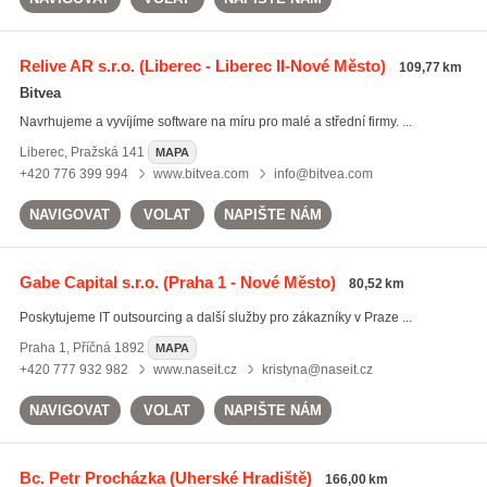
Relive AR s.r.o.
(Liberec - Liberec II-Nové Město)
109,77 km
Bitvea
Navrhujeme a vyvíjíme software na míru pro malé a střední firmy. ...
Liberec
,
Pražská 141
MAPA
+420 776 399 994
www.bitvea.com
info@bitvea.com
NAVIGOVAT
VOLAT
NAPIŠTE NÁM
Gabe Capital s.r.o.
(Praha 1 - Nové Město)
80,52 km
Poskytujeme IT outsourcing a další služby pro zákazníky v Praze ...
Praha 1
,
Příčná 1892
MAPA
+420 777 932 982
www.naseit.cz
kristyna@naseit.cz
NAVIGOVAT
VOLAT
NAPIŠTE NÁM
Bc. Petr Procházka
(Uherské Hradiště)
166,00 km