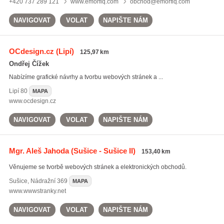
+420 737 289 121
www.emorfiq.com
obchod@emorfiq.com
NAVIGOVAT
VOLAT
NAPIŠTE NÁM
OCdesign.cz
(Lipí)
125,97 km
Ondřej Čížek
Nabízíme grafické návrhy a tvorbu webových stránek a ...
Lipí
80
MAPA
www.ocdesign.cz
NAVIGOVAT
VOLAT
NAPIŠTE NÁM
Mgr. Aleš Jahoda
(Sušice - Sušice II)
153,40 km
Věnujeme se tvorbě webových stránek a elektronických obchodů.
Sušice
,
Nádražní 369
MAPA
www.wwwstranky.net
NAVIGOVAT
VOLAT
NAPIŠTE NÁM