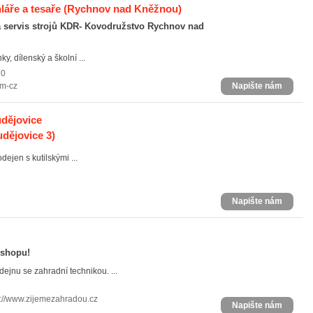
áře a tesaře
(Rychnov nad Kněžnou)
 a servis strojů KDR- Kovodružstvo Rychnov nad
y, dílenský a školní ...
20
om-cz
Napište nám
dějovice
dějovice 3)
ejen s kutilskými ...
Napište nám
-shopu!
jnu se zahradní technikou. ...
s://www.zijemezahradou.cz
Napište nám