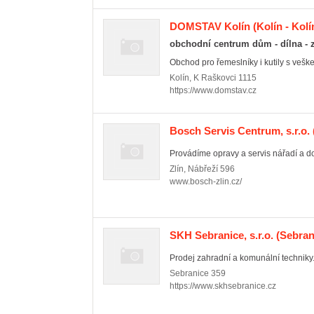
DOMSTAV Kolín
(Kolín - Kolí
obchodní centrum dům - dílna - 
Obchod pro řemeslníky i kutily s vešk
Kolín
,
K Raškovci 1115
https://www.domstav.cz
Bosch Servis Centrum, s.r.o.
Provádíme opravy a servis nářadí a d
Zlín
,
Nábřeží 596
www.bosch-zlin.cz/
SKH Sebranice, s.r.o.
(Sebran
Prodej zahradní a komunální techniky. 
Sebranice
359
https://www.skhsebranice.cz