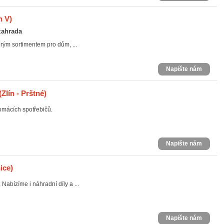
n V)
zahrada
erým sortimentem pro dům, ...
Napište nám
(Zlín - Prštné)
omácích spotřebičů.
Napište nám
ice)
Nabízíme i náhradní díly a ...
Napište nám