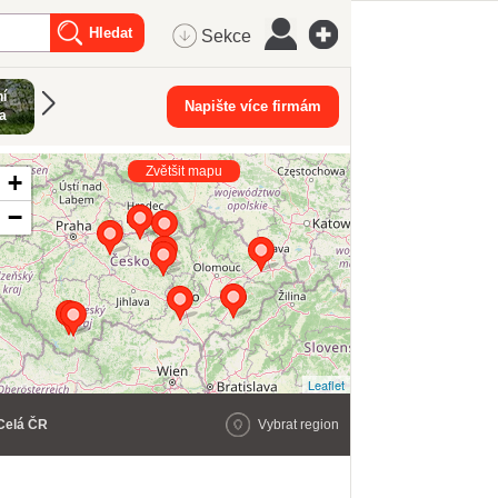
Sekce
í
Svařovací
Domácí
Nářadí a nástroje
Napište více firmám
Stavební mate
a
technika
spotřebiče
Zvětšit mapu
+
−
Leaflet
Celá ČR
Vybrat region