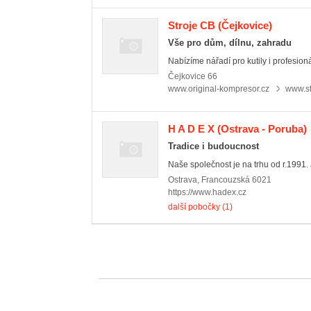
Stroje CB
(Čejkovice)
Vše pro dům, dílnu, zahradu
Nabízíme nářadí pro kutily i profesion
Čejkovice
66
www.original-kompresor.cz
www.st
H A D E X
(Ostrava - Poruba)
Tradice i budoucnost
Naše společnost je na trhu od r.1991.
Ostrava
,
Francouzská 6021
https://www.hadex.cz
další pobočky (1)