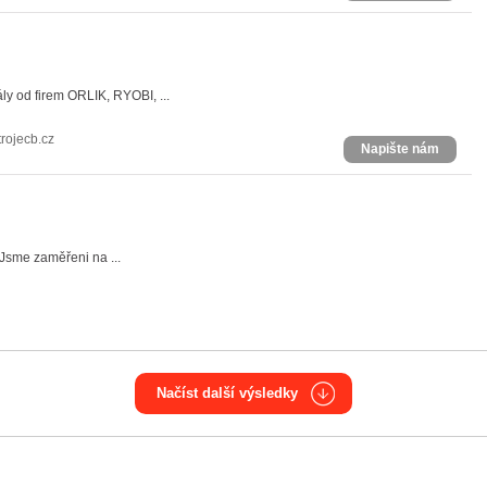
ály od firem ORLIK, RYOBI, ...
rojecb.cz
Napište nám
 Jsme zaměřeni na ...
Načíst další výsledky