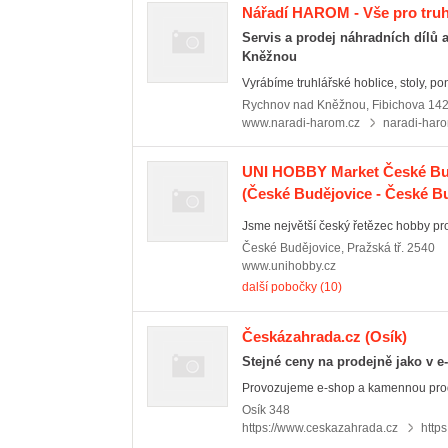
Nářadí HAROM - Vše pro truhl
Servis a prodej náhradních dílů
Kněžnou
Vyrábíme truhlářské hoblice, stoly, ponk
Rychnov nad Kněžnou
,
Fibichova 14
www.naradi-harom.cz
naradi-har
UNI HOBBY Market České Bu
(České Budějovice - České Bu
Jsme největší český řetězec hobby prod
České Budějovice
,
Pražská tř. 2540
www.unihobby.cz
další pobočky (10)
Českázahrada.cz
(Osík)
Stejné ceny na prodejně jako v e
Provozujeme e-shop a kamennou prode
Osík
348
https://www.ceskazahrada.cz
http