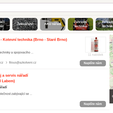
ací
Zahradní
Zahradn
Železářství
AKU nářadí
iál
technika
technik
- Kotevní technika
(Brno - Staré Brno)
techniky a spojovacího ...
11 nabídek
.cz
filous@azkotveni.cz
Napište nám
j a servis nářadí
ad Labem)
ářadí
lečnost zabývající se ...
Napište nám