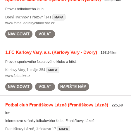
206,05 km
Provoz fotbalového klubu.
Dolní Rychnov
,
Hřbitovní 141
MAPA
www.fotbal.dolnirychnov.zde.cz
NAVIGOVAT
VOLAT
1.FC Karlovy Vary, a.s.
(Karlovy Vary - Dvory)
193,94 km
Provoz sportovního fotbalového klubu a hřišť.
Karlovy Vary
,
1. máje 354
MAPA
www.fotbalkv.cz
NAVIGOVAT
VOLAT
NAPIŠTE NÁM
Fotbal club Františkovy Lázně
(Františkovy Lázně)
225,68
km
Internetové stránky fotbalového klubu Františkovy Lázně.
Františkovy Lázně
,
Jiráskova 17
MAPA