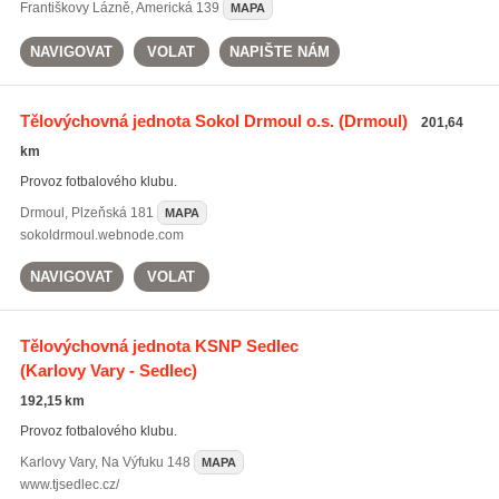
Františkovy Lázně
,
Americká 139
MAPA
NAVIGOVAT
VOLAT
NAPIŠTE NÁM
Tělovýchovná jednota Sokol Drmoul o.s.
(Drmoul)
201,64
km
Provoz fotbalového klubu.
Drmoul
,
Plzeňská 181
MAPA
sokoldrmoul.webnode.com
NAVIGOVAT
VOLAT
Tělovýchovná jednota KSNP Sedlec
(Karlovy Vary - Sedlec)
192,15 km
Provoz fotbalového klubu.
Karlovy Vary
,
Na Výfuku 148
MAPA
www.tjsedlec.cz/