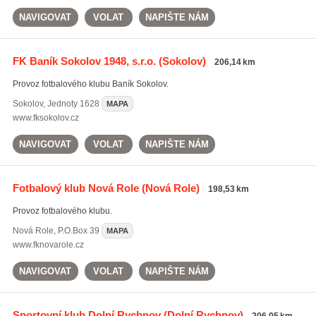
NAVIGOVAT
VOLAT
NAPIŠTE NÁM
FK Baník Sokolov 1948, s.r.o.
(Sokolov)
206,14 km
Provoz fotbalového klubu Baník Sokolov.
Sokolov
,
Jednoty 1628
MAPA
www.fksokolov.cz
NAVIGOVAT
VOLAT
NAPIŠTE NÁM
Fotbalový klub Nová Role
(Nová Role)
198,53 km
Provoz fotbalového klubu.
Nová Role
,
P.O.Box 39
MAPA
www.fknovarole.cz
NAVIGOVAT
VOLAT
NAPIŠTE NÁM
Sportovní klub Dolní Rychnov
(Dolní Rychnov)