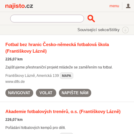
Najisto.cz
menu
SEKCE
ŠTÍTKY
Související sekce/štítky
Najisto.cz
fotbalové školy
Fotbal bez hranic Česko-německá fotbalová škola
(Františkovy Lázně)
fotbalové školy
(454)
fotbalová hřiště
(487)
226,07 km
fotbalové kempy
(433)
Zajišťujeme přeshraniční projekt mládeže se zaměřením na fotbal.
Všechny související štítky
Františkovy Lázně
,
Americká 139
MAPA
www.dtfs.de
NAVIGOVAT
VOLAT
NAPIŠTE NÁM
Akademie fotbalových trenérů, o.s.
(Františkovy Lázně)
226,07 km
Pořádání fotbalových kempů pro děti.