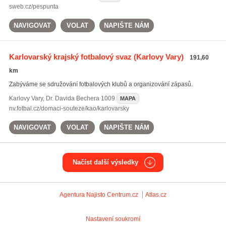
sweb.cz/pespunta
NAVIGOVAT
VOLAT
NAPIŠTE NÁM
Karlovarský krajský fotbalový svaz
(Karlovy Vary)
191,60
km
Zabýváme se sdružování fotbalových klubů a organizování zápasů.
Karlovy Vary
,
Dr. Davida Bechera 1009
MAPA
nv.fotbal.cz/domaci-souteze/kao/karlovarsky
NAVIGOVAT
VOLAT
NAPIŠTE NÁM
Načíst další výsledky
Agentura Najisto
Centrum.cz
Atlas.cz
Nastavení soukromí