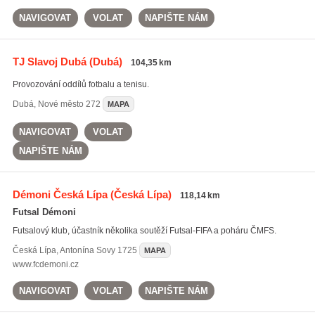
NAVIGOVAT
VOLAT
NAPIŠTE NÁM
TJ Slavoj Dubá
(Dubá)
104,35 km
Provozování oddílů fotbalu a tenisu.
Dubá
,
Nové město 272
MAPA
NAVIGOVAT
VOLAT
NAPIŠTE NÁM
Démoni Česká Lípa
(Česká Lípa)
118,14 km
Futsal Démoni
Futsalový klub, účastník několika soutěží Futsal-FIFA a poháru ČMFS.
Česká Lípa
,
Antonína Sovy 1725
MAPA
www.fcdemoni.cz
NAVIGOVAT
VOLAT
NAPIŠTE NÁM