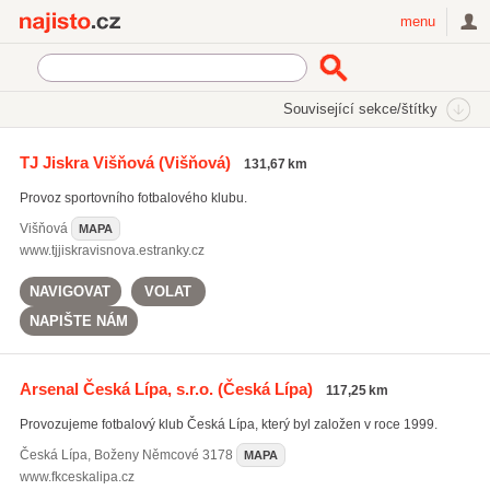
Najisto.cz
menu
SEKCE
ŠTÍTKY
Související sekce/štítky
Najisto.cz
fotbalové školy
TJ Jiskra Višňová
(Višňová)
131,67 km
fotbalové školy
(454)
Provoz sportovního fotbalového klubu.
fotbalová hřiště
(487)
fotbalové kempy
(433)
Višňová
MAPA
www.tjjiskravisnova.estranky.cz
NAVIGOVAT
VOLAT
NAPIŠTE NÁM
Arsenal Česká Lípa, s.r.o.
(Česká Lípa)
117,25 km
Provozujeme fotbalový klub Česká Lípa, který byl založen v roce 1999.
Česká Lípa
,
Boženy Němcové 3178
MAPA
www.fkceskalipa.cz