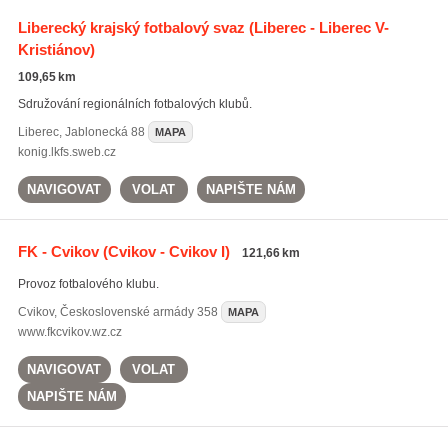
Liberecký krajský fotbalový svaz
(Liberec - Liberec V-
Kristiánov)
109,65 km
Sdružování regionálních fotbalových klubů.
Liberec
,
Jablonecká 88
MAPA
konig.lkfs.sweb.cz
NAVIGOVAT
VOLAT
NAPIŠTE NÁM
FK - Cvikov
(Cvikov - Cvikov I)
121,66 km
Provoz fotbalového klubu.
Cvikov
,
Československé armády 358
MAPA
www.fkcvikov.wz.cz
NAVIGOVAT
VOLAT
NAPIŠTE NÁM