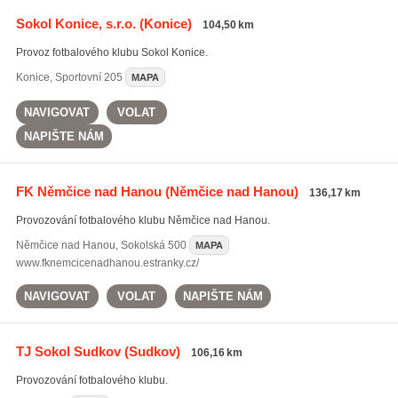
Sokol Konice, s.r.o.
(Konice)
104,50 km
Provoz fotbalového klubu Sokol Konice.
Konice
,
Sportovní 205
MAPA
NAVIGOVAT
VOLAT
NAPIŠTE NÁM
FK Němčice nad Hanou
(Němčice nad Hanou)
136,17 km
Provozování fotbalového klubu Němčice nad Hanou.
Němčice nad Hanou
,
Sokolská 500
MAPA
www.fknemcicenadhanou.estranky.cz/
NAVIGOVAT
VOLAT
NAPIŠTE NÁM
TJ Sokol Sudkov
(Sudkov)
106,16 km
Provozování fotbalového klubu.