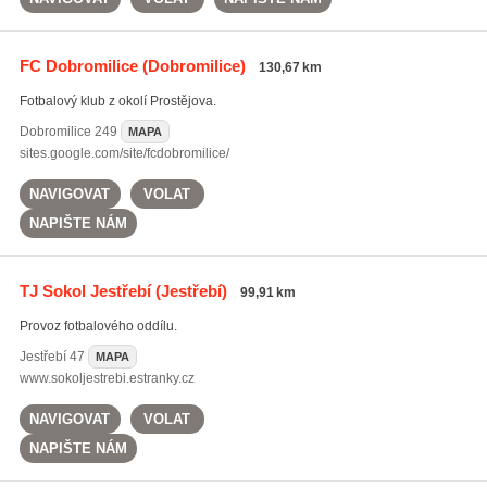
FC Dobromilice
(Dobromilice)
130,67 km
Fotbalový klub z okolí Prostějova.
Dobromilice
249
MAPA
sites.google.com/site/fcdobromilice/
NAVIGOVAT
VOLAT
NAPIŠTE NÁM
TJ Sokol Jestřebí
(Jestřebí)
99,91 km
Provoz fotbalového oddílu.
Jestřebí
47
MAPA
www.sokoljestrebi.estranky.cz
NAVIGOVAT
VOLAT
NAPIŠTE NÁM