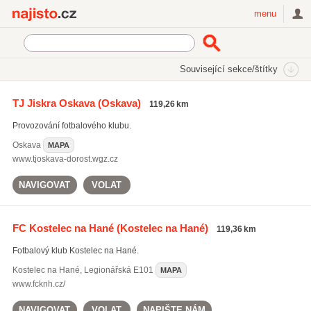
Najisto.cz
menu
SEKCE
ŠTÍTKY
Související sekce/štítky
Najisto.cz
fotbalová hřiště
TJ Jiskra Oskava
(Oskava)
119,26 km
fotbalová hřiště
(487)
Provozování fotbalového klubu.
fotbalové školy
(454)
fotbalové kempy
(433)
Oskava
MAPA
www.tjoskava-dorost.wgz.cz
Všechny související štítky
NAVIGOVAT
VOLAT
FC Kostelec na Hané
(Kostelec na Hané)
119,36 km
Fotbalový klub Kostelec na Hané.
Kostelec na Hané
,
Legionářská E101
MAPA
www.fcknh.cz/
NAVIGOVAT
VOLAT
NAPIŠTE NÁM