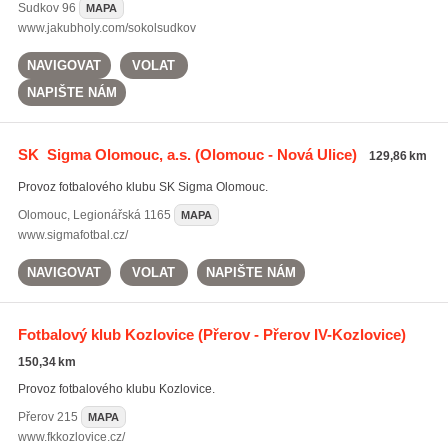
Sudkov
96
MAPA
www.jakubholy.com/sokolsudkov
NAVIGOVAT
VOLAT
NAPIŠTE NÁM
SK Sigma Olomouc, a.s.
(Olomouc - Nová Ulice)
129,86 km
Provoz fotbalového klubu SK Sigma Olomouc.
Olomouc
,
Legionářská 1165
MAPA
www.sigmafotbal.cz/
NAVIGOVAT
VOLAT
NAPIŠTE NÁM
Fotbalový klub Kozlovice
(Přerov - Přerov IV-Kozlovice)
150,34 km
Provoz fotbalového klubu Kozlovice.
Přerov
215
MAPA
www.fkkozlovice.cz/