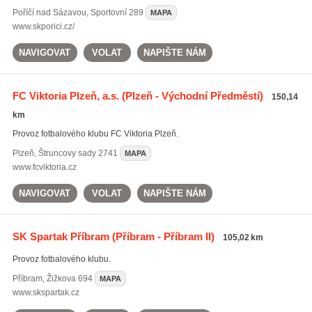
Poříčí nad Sázavou
,
Sportovní 289
MAPA
www.skporici.cz/
NAVIGOVAT
VOLAT
NAPIŠTE NÁM
FC Viktoria Plzeň, a.s.
(Plzeň - Východní Předměstí)
150,14
km
Provoz fotbalového klubu FC Viktoria Plzeň.
Plzeň
,
Štruncovy sady 2741
MAPA
www.fcviktoria.cz
NAVIGOVAT
VOLAT
NAPIŠTE NÁM
SK Spartak Příbram
(Příbram - Příbram II)
105,02 km
Provoz fotbalového klubu.
Příbram
,
Žižkova 694
MAPA
www.skspartak.cz