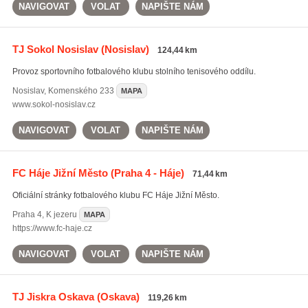
NAVIGOVAT
VOLAT
NAPIŠTE NÁM
TJ Sokol Nosislav
(Nosislav)
124,44 km
Provoz sportovního fotbalového klubu stolního tenisového oddílu.
Nosislav
,
Komenského 233
MAPA
www.sokol-nosislav.cz
NAVIGOVAT
VOLAT
NAPIŠTE NÁM
FC Háje Jižní Město
(Praha 4 - Háje)
71,44 km
Oficiální stránky fotbalového klubu FC Háje Jižní Město.
Praha 4
,
K jezeru
MAPA
https://www.fc-haje.cz
NAVIGOVAT
VOLAT
NAPIŠTE NÁM
TJ Jiskra Oskava
(Oskava)
119,26 km