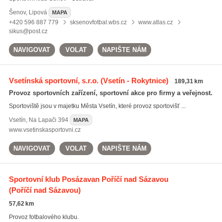
Šenov
,
Lipová
MAPA
+420 596 887 779
sksenovfotbal.wbs.cz
www.atlas.cz
sikus@post.cz
NAVIGOVAT
VOLAT
NAPIŠTE NÁM
Vsetínská sportovní, s.r.o.
(Vsetín - Rokytnice)
189,31 km
Provoz sportovních zařízení, sportovní akce pro firmy a veřejnost.
Sportoviště jsou v majetku Města Vsetín, které provoz sportovišť ...
Vsetín
,
Na Lapači 394
MAPA
www.vsetinskasportovni.cz
NAVIGOVAT
VOLAT
NAPIŠTE NÁM
Sportovní klub Posázavan Poříčí nad Sázavou
(Poříčí nad Sázavou)
57,62 km
Provoz fotbalového klubu.