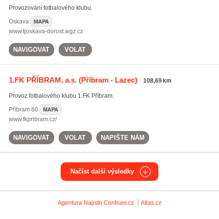
Provozování fotbalového klubu.
Oskava
MAPA
www.tjoskava-dorost.wgz.cz
NAVIGOVAT
VOLAT
1.FK PŘÍBRAM, a.s.
(Příbram - Lazec)
108,69 km
Provoz fotbalového klubu 1.FK Příbram.
Příbram
60
MAPA
www.fkpribram.cz/
NAVIGOVAT
VOLAT
NAPIŠTE NÁM
Načíst další výsledky
Agentura Najisto
Centrum.cz
Atlas.cz