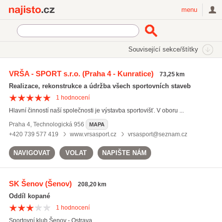
Najisto.cz
menu
SEKCE
ŠTÍTKY
Související sekce/štítky
Najisto.cz
fotbalová hřiště
VRŠA - SPORT s.r.o.
(Praha 4 - Kunratice)
73,25 km
fotbalová hřiště
(487)
Realizace, rekonstrukce a údržba všech sportovních staveb
fotbalové školy
(454)
1
hodnocení
fotbalové kempy
(433)
Hlavní činností naší společnosti je výstavba sportovišť. V oboru ...
Všechny související štítky
Praha 4
,
Technologická 956
MAPA
+420 739 577 419
www.vrsasport.cz
vrsasport@seznam.cz
NAVIGOVAT
VOLAT
NAPIŠTE NÁM
SK Šenov
(Šenov)
208,20 km
Oddíl kopané
1
hodnocení
Sportovní klub Šenov - Ostrava.