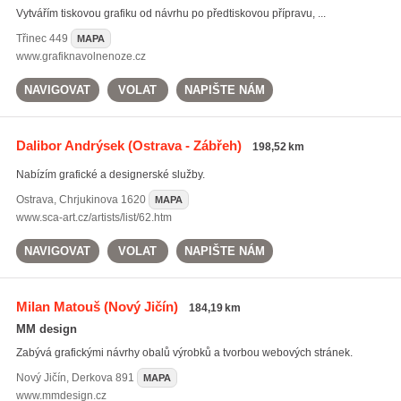
Vytvářím tiskovou grafiku od návrhu po předtiskovou přípravu, ...
Třinec
449
MAPA
www.grafiknavolnenoze.cz
NAVIGOVAT
VOLAT
NAPIŠTE NÁM
Dalibor Andrýsek
(Ostrava - Zábřeh)
198,52 km
Nabízím grafické a designerské služby.
Ostrava
,
Chrjukinova 1620
MAPA
www.sca-art.cz/artists/list/62.htm
NAVIGOVAT
VOLAT
NAPIŠTE NÁM
Milan Matouš
(Nový Jičín)
184,19 km
MM design
Zabývá grafickými návrhy obalů výrobků a tvorbou webových stránek.
Nový Jičín
,
Derkova 891
MAPA
www.mmdesign.cz