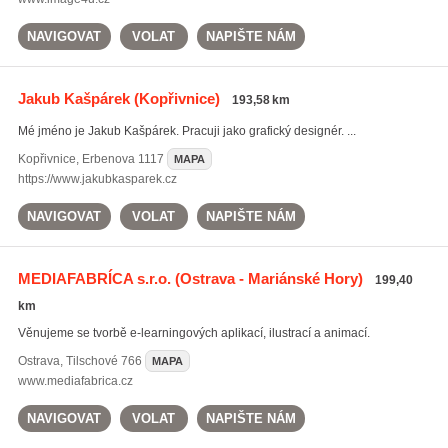
NAVIGOVAT
VOLAT
NAPIŠTE NÁM
Jakub Kašpárek
(Kopřivnice)
193,58 km
Mé jméno je Jakub Kašpárek. Pracuji jako grafický designér. ...
Kopřivnice
,
Erbenova 1117
MAPA
https://www.jakubkasparek.cz
NAVIGOVAT
VOLAT
NAPIŠTE NÁM
MEDIAFABRÍCA s.r.o.
(Ostrava - Mariánské Hory)
199,40
km
Věnujeme se tvorbě e-learningových aplikací, ilustrací a animací.
Ostrava
,
Tilschové 766
MAPA
www.mediafabrica.cz
NAVIGOVAT
VOLAT
NAPIŠTE NÁM