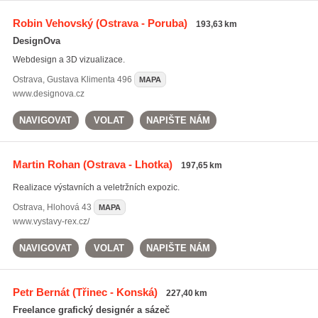
Robin Vehovský
(Ostrava - Poruba)
193,63 km
DesignOva
Webdesign a 3D vizualizace.
Ostrava
,
Gustava Klimenta 496
MAPA
www.designova.cz
NAVIGOVAT
VOLAT
NAPIŠTE NÁM
Martin Rohan
(Ostrava - Lhotka)
197,65 km
Realizace výstavních a veletržních expozic.
Ostrava
,
Hlohová 43
MAPA
www.vystavy-rex.cz/
NAVIGOVAT
VOLAT
NAPIŠTE NÁM
Petr Bernát
(Třinec - Konská)
227,40 km
Freelance grafický designér a sázeč