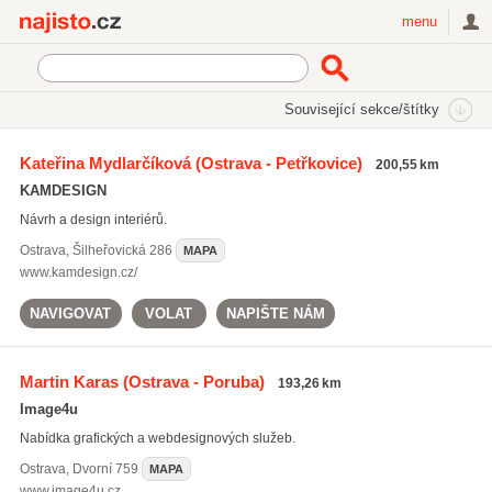
Najisto.cz
menu
SEKCE
ŠTÍTKY
Související sekce/štítky
Najisto.cz
grafické návrhy
Kateřina Mydlarčíková
(Ostrava - Petřkovice)
200,55 km
grafické návrhy
(2572)
KAMDESIGN
tvorba www
(3799)
Návrh a design interiérů.
html prezentace
(1804)
Ostrava
,
Šilheřovická 286
MAPA
Všechny související štítky
www.kamdesign.cz/
NAVIGOVAT
VOLAT
NAPIŠTE NÁM
Martin Karas
(Ostrava - Poruba)
193,26 km
Image4u
Nabídka grafických a webdesignových služeb.
Ostrava
,
Dvorní 759
MAPA
www.image4u.cz