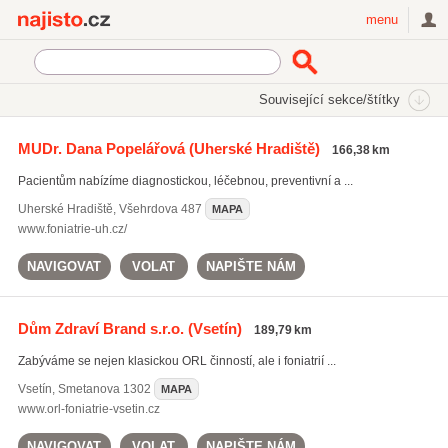
Najisto.cz
menu
SEKCE
ŠTÍTKY
Související sekce/štítky
Najisto.cz
péče o hlas
MUDr. Dana Popelářová
(Uherské Hradiště)
166,38 km
léčba zánětu středního ucha
(280)
Pacientům nabízíme diagnostickou, léčebnou, preventivní a ...
léčba bolesti uší
(290)
léčba sluchu
(50)
Uherské Hradiště
,
Všehrdova 487
MAPA
péče o hlas
(33)
www.foniatrie-uh.cz/
NAVIGOVAT
VOLAT
NAPIŠTE NÁM
Všechny související štítky
Dům Zdraví Brand s.r.o.
(Vsetín)
189,79 km
Zabýváme se nejen klasickou ORL činností, ale i foniatrií ...
Vsetín
,
Smetanova 1302
MAPA
www.orl-foniatrie-vsetin.cz
NAVIGOVAT
VOLAT
NAPIŠTE NÁM