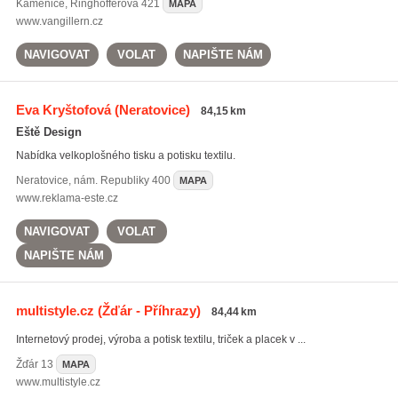
Kamenice
,
Ringhofferova 421
MAPA
www.vangillern.cz
NAVIGOVAT
VOLAT
NAPIŠTE NÁM
Eva Kryštofová
(Neratovice)
84,15 km
Eště Design
Nabídka velkoplošného tisku a potisku textilu.
Neratovice
,
nám. Republiky 400
MAPA
www.reklama-este.cz
NAVIGOVAT
VOLAT
NAPIŠTE NÁM
multistyle.cz
(Žďár - Příhrazy)
84,44 km
Internetový prodej, výroba a potisk textilu, triček a placek v ...
Žďár
13
MAPA
www.multistyle.cz