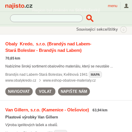
Najisto.cz
menu
Region byl změněn na
Středočeský
SEKCE
ŠTÍTKY
Související sekce/štítky
Najisto.cz
igelitové tašky
Obaly Kredo, s.r.o.
(Brandýs nad Labem-
Stará Boleslav - Brandýs nad Labem)
igelitové tašky
(45)
potisk hrnků
(143)
70,65 km
reklamní polepy
(141)
Nabízíme široký sortiment obalového materiálu, který se neustále ...
Všechny související štítky
Brandýs nad Labem-Stará Boleslav
,
Květnová 1941
MAPA
www.obalykredo.cz
www.eshop-obalove-materialy.cz
NAVIGOVAT
VOLAT
NAPIŠTE NÁM
Van Gillern, s.r.o.
(Kamenice - Olešovice)
63,94 km
Plastové výrobky Van Gillern
Výroba igelitových tašek a obalů.