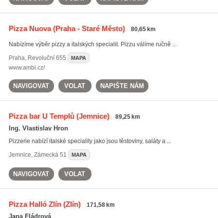
Pizza Nuova
(Praha - Staré Město)
80,65 km
Nabízíme výběr pizzy a italských specialit. Pizzu válíme ručně ...
Praha
,
Revoluční 655
MAPA
www.ambi.cz/
NAVIGOVAT
VOLAT
NAPIŠTE NÁM
Pizza bar U Templů
(Jemnice)
89,25 km
Ing. Vlastislav Hron
Pizzerie nabízí italské speciality jako jsou těstoviny, saláty a ...
Jemnice
,
Zámecká 51
MAPA
NAVIGOVAT
VOLAT
Pizza Halló Zlín
(Zlín)
171,58 km
Jana Fládrová