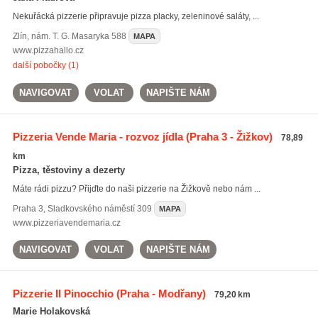
Nekuřácká pizzerie připravuje pizza placky, zeleninové saláty, ...
Zlín
,
nám. T. G. Masaryka 588
MAPA
www.pizzahallo.cz
další pobočky (1)
NAVIGOVAT
VOLAT
NAPIŠTE NÁM
Pizzeria Vende Maria - rozvoz jídla
(Praha 3 - Žižkov)
78,89
km
Pizza, těstoviny a dezerty
Máte rádi pizzu? Přijďte do naši pizzerie na Žižkově nebo nám ...
Praha 3
,
Sladkovského náměstí 309
MAPA
www.pizzeriavendemaria.cz
NAVIGOVAT
VOLAT
NAPIŠTE NÁM
Pizzerie Il Pinocchio
(Praha - Modřany)
79,20 km
Marie Holakovská