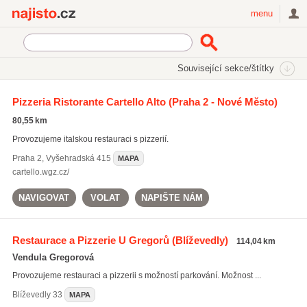
Najisto.cz
menu
SEKCE
ŠTÍTKY
Související sekce/štítky
Najisto.cz
italská kuchyně
Pizzeria Ristorante Cartello Alto
(Praha 2 - Nové Město)
italská kuchyně
(373)
80,55 km
těstoviny
(926)
Provozujeme italskou restauraci s pizzerií.
alkoholické nápoje
(5041)
Praha 2
,
Vyšehradská 415
MAPA
Všechny související štítky
cartello.wgz.cz/
NAVIGOVAT
VOLAT
NAPIŠTE NÁM
Restaurace a Pizzerie U Gregorů
(Blíževedly)
114,04 km
Vendula Gregorová
Provozujeme restauraci a pizzerii s možností parkování. Možnost ...
Blíževedly
33
MAPA