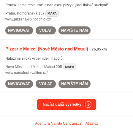
Provozujeme restauraci s nabídkou pizzy a jídel italské kuchyně.
Praha
,
Komořanská 157
MAPA
www.pizzeria-ilpinocchio.cz/
NAVIGOVAT
VOLAT
NAPIŠTE NÁM
Pizzerie Malecí
(Nové Město nad Metují)
76,85 km
Nabízíme široký výběr jídel i nápojů.
Nové Město nad Metují
,
Malecí 205
MAPA
www.namaleci.kvalitne.cz/
NAVIGOVAT
VOLAT
NAPIŠTE NÁM
Načíst další výsledky
Agentura Najisto
Centrum.cz
Atlas.cz