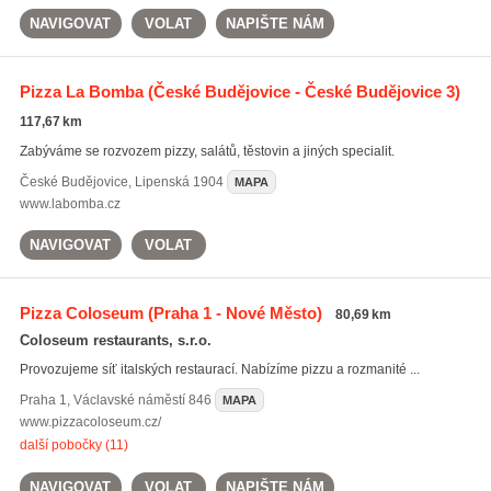
NAVIGOVAT
VOLAT
NAPIŠTE NÁM
Pizza La Bomba
(České Budějovice - České Budějovice 3)
117,67 km
Zabýváme se rozvozem pizzy, salátů, těstovin a jiných specialit.
České Budějovice
,
Lipenská 1904
MAPA
www.labomba.cz
NAVIGOVAT
VOLAT
Pizza Coloseum
(Praha 1 - Nové Město)
80,69 km
Coloseum restaurants, s.r.o.
Provozujeme síť italských restaurací. Nabízíme pizzu a rozmanité ...
Praha 1
,
Václavské náměstí 846
MAPA
www.pizzacoloseum.cz/
další pobočky (11)
NAVIGOVAT
VOLAT
NAPIŠTE NÁM