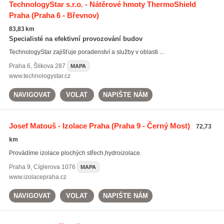
TechnologyStar s.r.o. - Nátěrové hmoty ThermoShield
Praha
(Praha 6 - Břevnov)
83,83 km
Specialisté na efektivní provozování budov
TechnologyStar zajišťuje poradenství a služby v oblasti ...
Praha 6
,
Šlikova 287
MAPA
www.technologystar.cz
NAVIGOVAT
VOLAT
NAPIŠTE NÁM
Josef Matouš - Izolace Praha
(Praha 9 - Černý Most)
72,73
km
Provádíme izolace plochých střech,hydroizolace.
Praha 9
,
Cíglerova 1076
MAPA
www.izolacepraha.cz
NAVIGOVAT
VOLAT
NAPIŠTE NÁM