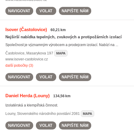
NAVIGOVAT
VOLAT
NAPIŠTE NÁM
Isover
(Častolovice)
60,21 km
Nejširší nabídka tepelných, zvukových a protipožárních izolací
Společnost je významným výrobcem a prodejcem izolací. Nabízí na ...
Častolovice
,
Masarykova 197
MAPA
www.isover-castolovice.cz
další pobočky (3)
NAVIGOVAT
VOLAT
NAPIŠTE NÁM
Daniel Herda
(Louny)
134,56 km
Izolatérská a klempířská činnost.
Louny
,
Slovenského národního povstání 2081
MAPA
NAVIGOVAT
VOLAT
NAPIŠTE NÁM