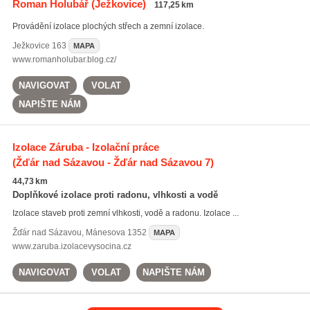
Roman Holubář
(Ježkovice)
117,25 km
Provádění izolace plochých střech a zemní izolace.
Ježkovice
163
MAPA
www.romanholubar.blog.cz/
NAVIGOVAT
VOLAT
NAPIŠTE NÁM
Izolace Záruba - Izolační práce
(Žďár nad Sázavou - Žďár nad Sázavou 7)
44,73 km
Doplňkové izolace proti radonu, vlhkosti a vodě
Izolace staveb proti zemní vlhkosti, vodě a radonu. Izolace ...
Žďár nad Sázavou
,
Mánesova 1352
MAPA
www.zaruba.izolacevysocina.cz
NAVIGOVAT
VOLAT
NAPIŠTE NÁM