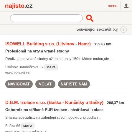
Najisto.cz
menu
SEKCE
ŠTÍTKY
Související sekce/štítky
Najisto.cz
izolace proti vodě
ISOWELL Building s.r.o.
(Litvínov - Hamr)
159,87 km
izolace proti vodě
(218)
Profesionál na vrty a vrtané studny
hydroizolace střech
(525)
Realizujeme vrtané studny až do hloubky 150m.Máme malou,ale ...
stavební folie
(146)
Litvínov
,
Jandečkova 37
MAPA
Všechny související štítky
www.isowell.cz/
NAVIGOVAT
VOLAT
NAPIŠTE NÁM
D.B.M. Izolace s.r.o.
(Baška - Kunčičky u Bašky)
208,37 km
Odborník na stříkané PUR izolace - nástřiková izolace
Sháníte specialisty na zateplení střech, podkroví či podlah ...
Baška
66
MAPA
www.nastrikovaizolace.cz