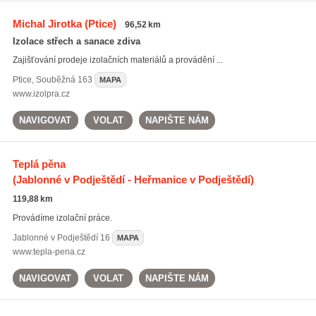
Michal Jirotka
(Ptice)
96,52 km
Izolace střech a sanace zdiva
Zajišťování prodeje izolačních materiálů a provádění ...
Ptice
,
Souběžná 163
MAPA
www.izolpra.cz
NAVIGOVAT
VOLAT
NAPIŠTE NÁM
Teplá pěna
(Jablonné v Podještědí - Heřmanice v Podještědí)
119,88 km
Provádíme izolační práce.
Jablonné v Podještědí
16
MAPA
www.tepla-pena.cz
NAVIGOVAT
VOLAT
NAPIŠTE NÁM