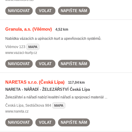
NAVIGOVAT
VOLAT
NAPIŠTE NÁM
Granula, a.s.
(Vilémov)
4,52 km
Nabídka vázacích a upínacích kurt a upevňovacích systémů.
Vilémov
123
MAPA
www.vazaci-kurty.cz
NAVIGOVAT
VOLAT
NAPIŠTE NÁM
NARETAS s.r.o.
(Česká Lípa)
117,04 km
NARETA - NÁŘADÍ - ŽELEZÁŘSTVÍ Česká Lípa
Železářství a nářadí nabízí kvalitní nářadí a spojovací materiál ...
Česká Lípa
,
Sedláčkova 984
MAPA
www.nareta.cz
NAVIGOVAT
VOLAT
NAPIŠTE NÁM