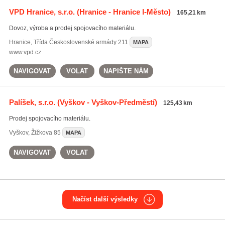
VPD Hranice, s.r.o.
(Hranice - Hranice I-Město)
165,21 km
Dovoz, výroba a prodej spojovacího materiálu.
Hranice
,
Třída Československé armády 211
MAPA
www.vpd.cz
NAVIGOVAT
VOLAT
NAPIŠTE NÁM
Palíšek, s.r.o.
(Vyškov - Vyškov-Předměstí)
125,43 km
Prodej spojovacího materiálu.
Vyškov
,
Žižkova 85
MAPA
NAVIGOVAT
VOLAT
Načíst další výsledky