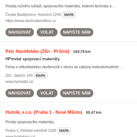
Prodej ručního nářadí, spojovacího materiálu, kotevní techniky a ...
České Budějovice
,
Hraniční 2256
MAPA
https://www.obchodprodilnu.cz
NAVIGOVAT
VOLAT
NAPIŠTE NÁM
Petr Hochfelder
(Zlín - Prštné)
169,78 km
HPmetal spojovací materiály
Firma s několikaletou zkušeností v oboru se zabývá maloobchodním ...
Zlín
,
Jateční 169
MAPA
www.hpmetal.cz/
NAVIGOVAT
VOLAT
NAPIŠTE NÁM
Hutník, s.r.o.
(Praha 1 - Nové Město)
80,47 km
Prodej spojovacího materiálu.
Praha 1
,
Petrské náměstí 1185
MAPA
www.hutniksro.cz/