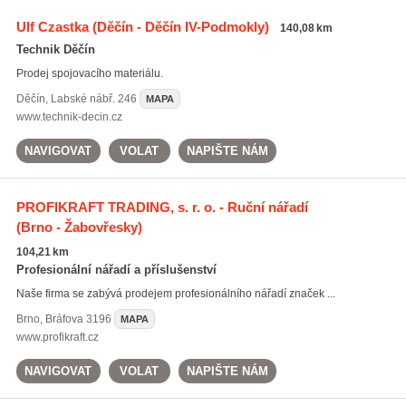
Ulf Czastka
(Děčín - Děčín IV-Podmokly)
140,08 km
Technik Děčín
Prodej spojovacího materiálu.
Děčín
,
Labské nábř. 246
MAPA
www.technik-decin.cz
NAVIGOVAT
VOLAT
NAPIŠTE NÁM
PROFIKRAFT TRADING, s. r. o. - Ruční nářadí
(Brno - Žabovřesky)
104,21 km
Profesionální nářadí a příslušenství
Naše firma se zabývá prodejem profesionálního nářadí značek ...
Brno
,
Bráfova 3196
MAPA
www.profikraft.cz
NAVIGOVAT
VOLAT
NAPIŠTE NÁM