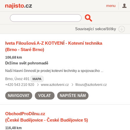
Najisto.cz
menu
SEKCE
ŠTÍTKY
Související sekce/štítky
Najisto.cz
kotevní materiál
Iveta Filoušová A-Z KOTVENÍ - Kotevní technika
(Brno - Staré Brno)
kotevní materiál
(352)
šrouby
(405)
106,68 km
matice
(324)
Držíme svět pohromadě
Naší hlavní činností je prodej kotevní techniky a spojovacího ...
Všechny související štítky
Brno
,
Úvoz 491
MAPA
+420 543 210 920
www.azkotveni.cz
filous@azkotveni.cz
NAVIGOVAT
VOLAT
NAPIŠTE NÁM
ObchodProDílnu.cz
(České Budějovice - České Budějovice 5)
116,48 km