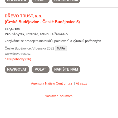
DŘEVO TRUST, a. s.
(České Budějovice - České Budějovice 5)
117,40 km
Pro nábytek, interiér, stavbu a řemeslo
Zabýváme se prodejem materiálů, polotovarů a výrobků potřebných ...
České Budějovice
,
Vrbenská 2082
MAPA
www.drevotrust.cz
další pobočky (26)
NAVIGOVAT
VOLAT
NAPIŠTE NÁM
Agentura Najisto
Centrum.cz
Atlas.cz
Nastavení soukromí