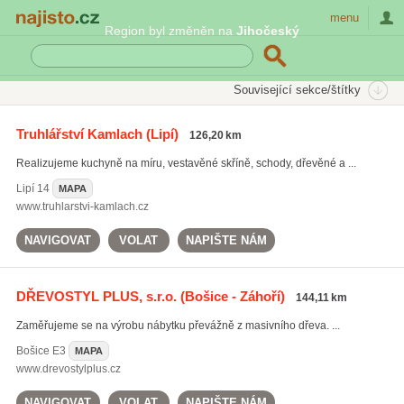
Najisto.cz
menu
Region byl změněn na
Jihočeský
SEKCE
ŠTÍTKY
Související sekce/štítky
Najisto.cz
kuchyně z masivu
Truhlářství Kamlach
(Lipí)
126,20 km
kuchyně z masivu
(78)
Realizujeme kuchyně na míru, vestavěné skříně, schody, dřevěné a ...
nábytek z masivu
(1045)
zakázková výroba nábytku
(2931)
Lipí
14
MAPA
www.truhlarstvi-kamlach.cz
Všechny související štítky
NAVIGOVAT
VOLAT
NAPIŠTE NÁM
DŘEVOSTYL PLUS, s.r.o.
(Bošice - Záhoří)
144,11 km
Zaměřujeme se na výrobu nábytku převážně z masivního dřeva. ...
Bošice
E3
MAPA
www.drevostylplus.cz
NAVIGOVAT
VOLAT
NAPIŠTE NÁM