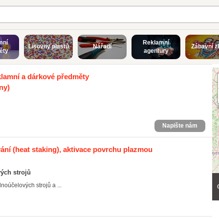
mní
Reklamní
Lisovny plastů
Nářadí
Zábavní z
ěty
agentury
lamní a dárkové předměty
ny)
Napište nám
ání (heat staking), aktivace povrchu plazmou
ých strojů
oúčelových strojů a ...