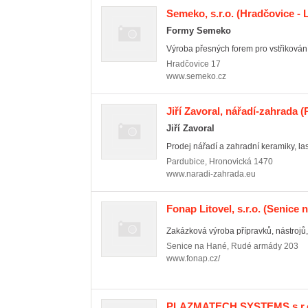
Semeko, s.r.o.
(Hradčovice - 
Formy Semeko
Výroba přesných forem pro vstřikování p
Hradčovice
17
www.semeko.cz
Jiří Zavoral, nářadí-zahrada
(P
Jiří Zavoral
Prodej nářadí a zahradní keramiky, las
Pardubice
,
Hronovická 1470
www.naradi-zahrada.eu
Fonap Litovel, s.r.o.
(Senice n
Zakázková výroba přípravků, nástrojů, 
Senice na Hané
,
Rudé armády 203
www.fonap.cz/
PLAZMATECH SYSTEMS s.r.o. 