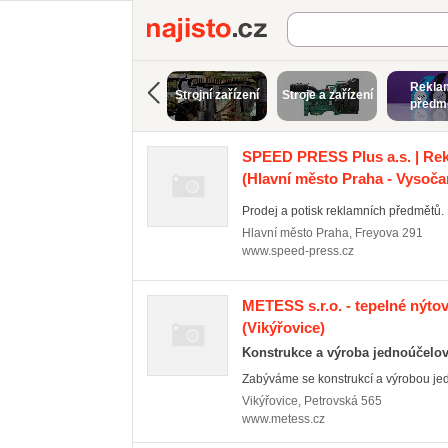
Najisto.cz
Rekla
Strojní zařízení
Stroje a zařízení
předm
SPEED PRESS Plus a.s. | Rek
(Hlavní město Praha - Vysoča
Prodej a potisk reklamních předmětů.
Hlavní město Praha
,
Freyova 291
www.speed-press.cz
METESS s.r.o. - tepelné nýtov
(Vikýřovice)
Konstrukce a výroba jednoúčelov
Zabýváme se konstrukcí a výrobou jedn
Vikýřovice
,
Petrovská 565
www.metess.cz