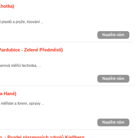
Lhotka)
lastů a pryže, lisování ...
Napište nám
ardubice - Zelené Předměstí)
erová měřící technika, ...
Napište nám
a Hané)
měřidel a forem, opravy ...
Napište nám
- Prodej plazmových zdrojů Kjellberg