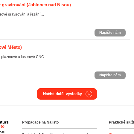
 gravírování
(Jablonec nad Nisou)
vé gravírování a řezání ...
Napište nám
ové Město)
ro plazmové a laserové CNC ...
Napište nám
Načíst další výsledky
Propagace na Najisto
Praktické služ
Agentura Najisto