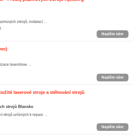
mových zdrojů, instalací ...
3
Napište nám
vec)
izace lasershow. ...
Napište nám
žité laserové stroje a stěhování strojů
ch strojů Blansko
 strojů určených k repasi. ...
Napište nám