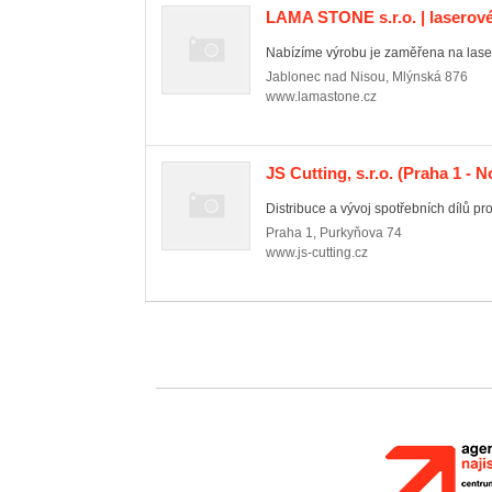
LAMA STONE s.r.o. | laserové
Nabízíme výrobu je zaměřena na lasero
Jablonec nad Nisou
,
Mlýnská 876
www.lamastone.cz
JS Cutting, s.r.o.
(Praha 1 - N
Distribuce a vývoj spotřebních dílů p
Praha 1
,
Purkyňova 74
www.js-cutting.cz