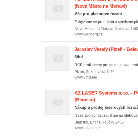
(Nové Město na Moravě)
Vše pro plazmové řezání
Zabýváme se prodejem a servisem plaz
Nové Město na Moravě
,
Soškova 156
www.kjellberg.cz
Jaroslav Veselý
(Plzeň - Bole
6thd
RGB profi lasery pro laser show a real
Plzeň
,
Sokolovská 1120
www.6thd.eu/
AZ LASER Systems s.r.o. – Pou
(Blansko)
Nákup a prodej laserových řezací
Naše společnost zajišťuje na stěhování
Blansko
,
Ericha Roučky 2485
www.azlaser.cz