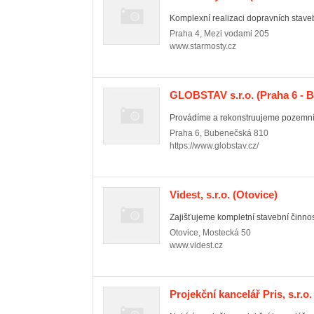
Komplexní realizaci dopravních staveb 
Praha 4
,
Mezi vodami 205
www.starmosty.cz
GLOBSTAV s.r.o.
(Praha 6 - 
Provádíme a rekonstruujeme pozemní 
Praha 6
,
Bubenečská 810
https://www.globstav.cz/
Videst, s.r.o.
(Otovice)
Zajišťujeme kompletní stavební činnost
Otovice
,
Mostecká 50
www.videst.cz
Projekční kancelář Pris, s.r.o.