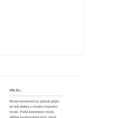
Víte že...
Mostní konstrukce je způsob jakým
se řeší statika a vizuální ztvárnění
mostu. Podle konstrukce mosty
dělíme na konzolový most, visutý