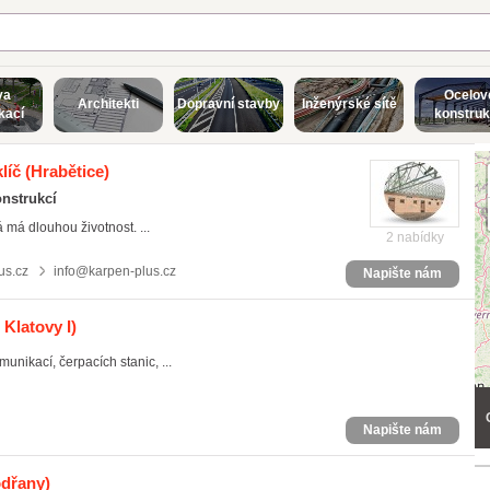
va
Ocelov
Architekti
Dopravní stavby
Inženýrské sítě
kací
konstru
líč
(Hrabětice)
nstrukcí
á má dlouhou životnost. ...
2 nabídky
us.cz
info@karpen-plus.cz
Napište nám
 Klatovy I)
nikací, čerpacích stanic, ...
Napište nám
odřany)