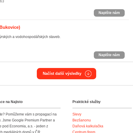
663
Napište nám
 Bukovice)
ýrských a vodohospodářských staveb.
Napište nám
Načíst další výsledky
ce na Najisto
Praktické služby
te? Pomůžeme vám s propagací na
Slevy
tu. Jsme Google Premium Partner a
Bezšanonu
 pod Economia, a.s. - jeden z
Daňová kalkulačka
ích mediálních domů v ČR.
Centrum firem