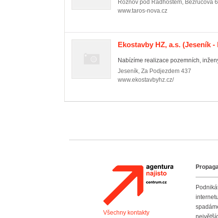
Rožnov pod Radhoštěm
,
Bezručova 
www.taros-nova.cz
Ekostavby HZ, a.s.
(Jeseník -
Nabízíme realizace pozemních, inžen
Jeseník
,
Za Podjezdem 437
www.ekostavbyhz.cz/
Propaga
Agentura Najisto
Podniká
interne
spadáme
Všechny kontakty
největš