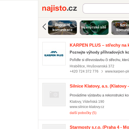
Najisto.cz
Dopravní
Sprá
Inženýrské sítě
komunikace
komuni
KARPEN PLUS – střechy na k
Poznejte výhody příhradových ko
Pořiďte si dřevostavbu či střechu, kter
Hrabětice
,
Hrušovanská 372
+420 724 372 776
www.karpen-pl
Silnice Klatovy, a.s.
(Klatovy -
Provádíme výstavbu a rekonstrukci komu
Klatovy
,
Vídeňská 190
www.silnice-klatovy.cz
další pobočky (5)
Starmosty s.r.o.
(Praha 4 - M