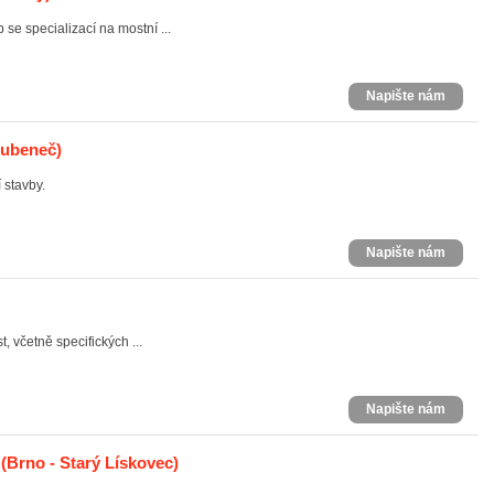
se specializací na mostní ...
Napište nám
Bubeneč)
stavby.
Napište nám
, včetně specifických ...
Napište nám
(Brno - Starý Lískovec)