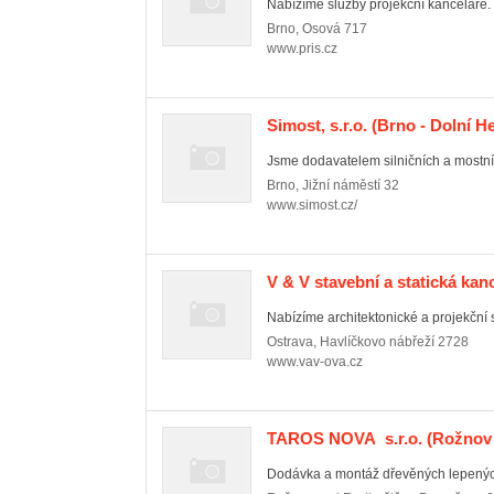
Nabízíme služby projekční kanceláře.
Brno
,
Osová 717
www.pris.cz
Simost, s.r.o.
(Brno - Dolní He
Jsme dodavatelem silničních a mostní
Brno
,
Jižní náměstí 32
www.simost.cz/
V & V stavební a statická kance
Nabízíme architektonické a projekční s
Ostrava
,
Havlíčkovo nábřeží 2728
www.vav-ova.cz
TAROS NOVA s.r.o.
(Rožnov
Dodávka a montáž dřevěných lepených 