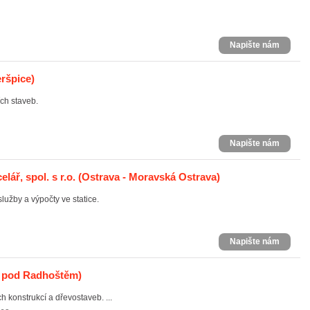
Napište nám
ršpice)
ch staveb.
Napište nám
lář, spol. s r.o.
(Ostrava - Moravská Ostrava)
lužby a výpočty ve statice.
Napište nám
 pod Radhoštěm)
konstrukcí a dřevostaveb. ...