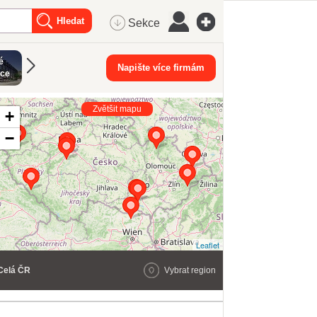
Sekce
é
Dodavatelé
Rekonstruk
Investiční celky
Napište více firmám
Statici
kce
staveb
budov
Zvětšit mapu
+
−
Leaflet
Celá ČR
Vybrat region