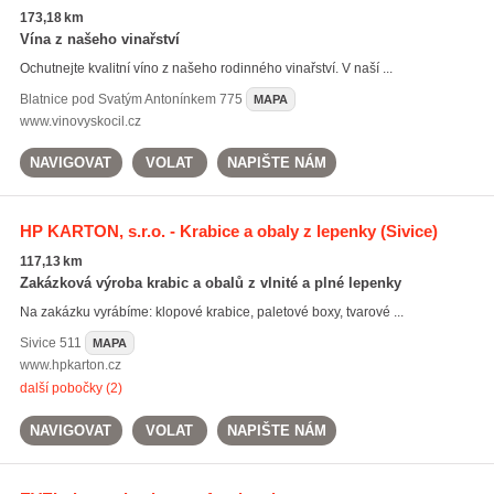
173,18 km
Vína z našeho vinařství
Ochutnejte kvalitní víno z našeho rodinného vinařství. V naší ...
Blatnice pod Svatým Antonínkem
775
MAPA
www.vinovyskocil.cz
NAVIGOVAT
VOLAT
NAPIŠTE NÁM
HP KARTON, s.r.o. - Krabice a obaly z lepenky
(Sivice)
117,13 km
Zakázková výroba krabic a obalů z vlnité a plné lepenky
Na zakázku vyrábíme: klopové krabice, paletové boxy, tvarové ...
Sivice
511
MAPA
www.hpkarton.cz
další pobočky (2)
NAVIGOVAT
VOLAT
NAPIŠTE NÁM