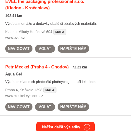
EVEL the packaging professional s.r.o.
(Kladno - Kročehlavy)
102,41 km
Výroba, montáže a dodávky obalů či obalových materiálů.
Kladno
,
Milady Horákové 604
MAPA
www.evel.cz
NAVIGOVAT
VOLAT
NAPIŠTE NÁM
Petr Meckel
(Praha 4 - Chodov)
72,21 km
Aqua Gel
Výroba reklamních předmětů plněných gelem či tekutinou.
Praha 4
,
Ke škole 1398
MAPA
www.meckel.vyrobce.cz
NAVIGOVAT
VOLAT
NAPIŠTE NÁM
Načíst další výsledky