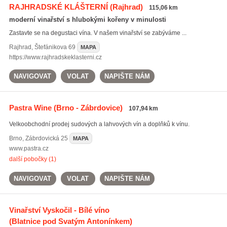
RAJHRADSKÉ KLÁŠTERNÍ
(Rajhrad)
115,06 km
moderní vinařství s hlubokými kořeny v minulosti
Zastavte se na degustaci vína. V našem vinařství se zabýváme ...
Rajhrad
,
Štefánikova 69
MAPA
https://www.rajhradskeklasterni.cz
NAVIGOVAT
VOLAT
NAPIŠTE NÁM
Pastra Wine
(Brno - Zábrdovice)
107,94 km
Velkoobchodní prodej sudových a lahvových vín a doplňků k vínu.
Brno
,
Zábrdovická 25
MAPA
www.pastra.cz
další pobočky (1)
NAVIGOVAT
VOLAT
NAPIŠTE NÁM
Vinařství Vyskočil - Bílé víno
(Blatnice pod Svatým Antonínkem)