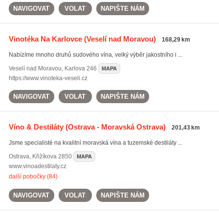
NAVIGOVAT
VOLAT
NAPIŠTE NÁM
Vinotéka Na Karlovce
(Veselí nad Moravou)
168,29 km
Nabízíme mnoho druhů sudového vína, velký výběr jakostního i ...
Veselí nad Moravou
,
Karlova 246
MAPA
https://www.vinoteka-veseli.cz
NAVIGOVAT
VOLAT
NAPIŠTE NÁM
Víno & Destiláty
(Ostrava - Moravská Ostrava)
201,43 km
Jsme specialisté na kvalitní moravská vína a tuzemské destiláty ...
Ostrava
,
Křižíkova 2850
MAPA
www.vinoadestilaty.cz
další pobočky (84)
NAVIGOVAT
VOLAT
NAPIŠTE NÁM