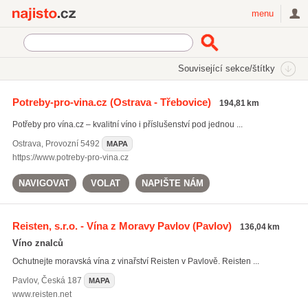
Najisto.cz
menu
SEKCE
ŠTÍTKY
Související sekce/štítky
Najisto.cz
obaly na víno
Potreby-pro-vina.cz
(Ostrava - Třebovice)
194,81 km
obaly na víno
(106)
Potřeby pro vína.cz – kvalitní víno i příslušenství pod jednou ...
moravská vína
(831)
alkoholické nápoje
(5041)
Ostrava
,
Provozní 5492
MAPA
https://www.potreby-pro-vina.cz
Všechny související štítky
NAVIGOVAT
VOLAT
NAPIŠTE NÁM
Reisten, s.r.o. - Vína z Moravy Pavlov
(Pavlov)
136,04 km
Víno znalců
Ochutnejte moravská vína z vinařství Reisten v Pavlově. Reisten ...
Pavlov
,
Česká 187
MAPA
www.reisten.net