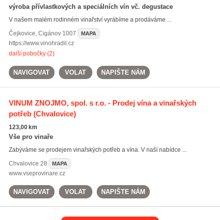
výroba přívlastkových a speciálních vín vč. degustace
V našem malém rodinném vinařství vyrábíme a prodáváme ...
Čejkovice
,
Cigánov 1007
MAPA
https://www.vinohradil.cz
další pobočky (2)
NAVIGOVAT
VOLAT
NAPIŠTE NÁM
VINUM ZNOJMO, spol. s r.o. - Prodej vína a vinařských
potřeb
(Chvalovice)
123,00 km
Vše pro vinaře
Zabýváme se prodejem vinařských potřeb a vína. V naší nabídce ...
Chvalovice
28
MAPA
www.vseprovinare.cz
NAVIGOVAT
VOLAT
NAPIŠTE NÁM