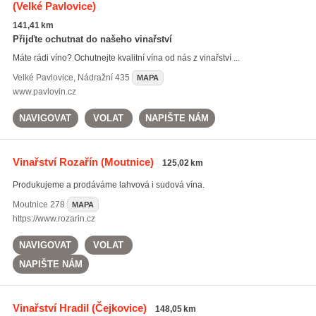
(Velké Pavlovice)
141,41 km
Přijďte ochutnat do našeho vinařství
Máte rádi víno? Ochutnejte kvalitní vína od nás z vinařství ...
Velké Pavlovice
,
Nádražní 435
MAPA
www.pavlovin.cz
NAVIGOVAT
VOLAT
NAPIŠTE NÁM
Vinařství Rozařín
(Moutnice)
125,02 km
Produkujeme a prodáváme lahvová i sudová vína.
Moutnice
278
MAPA
https://www.rozarin.cz
NAVIGOVAT
VOLAT
NAPIŠTE NÁM
Vinařství Hradil
(Čejkovice)
148,05 km