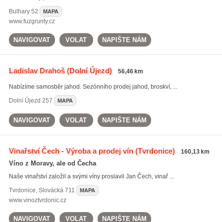
Bulhary
52
MAPA
www.fuzgrunty.cz
NAVIGOVAT
VOLAT
NAPIŠTE NÁM
Ladislav Drahoš
(Dolní Újezd)
56,46 km
Nabízíme samosběr jahod. Sezónního prodej jahod, broskví, ...
Dolní Újezd
257
MAPA
NAVIGOVAT
VOLAT
NAPIŠTE NÁM
Vinařství Čech - Výroba a prodej vín
(Tvrdonice)
160,13 km
Víno z Moravy, ale od Čecha
Naše vinařství založil a svými víny proslavil Jan Čech, vinař ...
Tvrdonice
,
Slovácká 711
MAPA
www.vinoztvrdonic.cz
NAVIGOVAT
VOLAT
NAPIŠTE NÁM