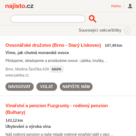
Najisto.cz
menu
SEKCE
ŠTÍTKY
Související sekce/štítky
Najisto.cz
Zemědělství
Zemědělská produkce
Ovocnářské družstvo
(Brno - Starý Lískovec)
107,49 km
Ovocnářství a vinařství
Víme, jak chutná moravské ovoce
Pěstujeme, skladujeme a prodáváme ovoce - jablka, hrušky, ...
Brno
,
Martina Ševčíka 639
MAPA
www.jablka.cz
NAVIGOVAT
VOLAT
NAPIŠTE NÁM
Vinařství a penzion Fuzgrunty - rodinný penzion
(Bulhary)
143,12 km
Ubytování a výroba vína
Náš rodinný penzion a naše mladé rodinné vinařství sídlí v obci ...