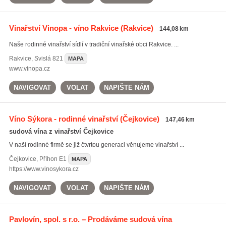
Vinařství Vinopa - víno Rakvice
(Rakvice)
144,08 km
Naše rodinné vinařství sídlí v tradiční vinařské obci Rakvice. ...
Rakvice
,
Svislá 821
MAPA
www.vinopa.cz
NAVIGOVAT
VOLAT
NAPIŠTE NÁM
Víno Sýkora - rodinné vinařství
(Čejkovice)
147,46 km
sudová vína z vinařství Čejkovice
V naší rodinné firmě se již čtvrtou generaci věnujeme vinařství ...
Čejkovice
,
Příhon E1
MAPA
https://www.vinosykora.cz
NAVIGOVAT
VOLAT
NAPIŠTE NÁM
Pavlovín, spol. s r.o. – Prodáváme sudová vína