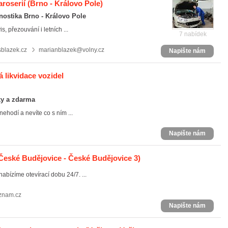
aroserií
(Brno - Královo Pole)
nostika Brno - Královo Pole
s, přezouvání i letních ...
7 nabídek
blazek.cz
marianblazek@volny.cz
Napište nám
á likvidace vozidel
ky a zdarma
nehodí a nevíte co s ním ...
Napište nám
České Budějovice - České Budějovice 3)
bízíme otevírací dobu 24/7. ...
znam.cz
Napište nám