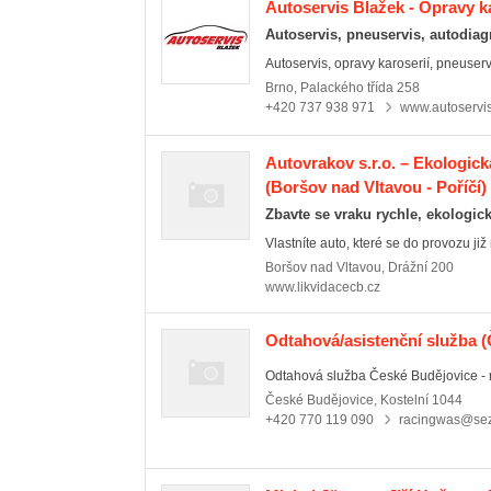
Autoservis Blažek - Opravy k
Autoservis, pneuservis, autodiag
Autoservis, opravy karoserií, pneuservi
Brno
,
Palackého třída 258
+420 737 938 971
www.autoservis
Autovrakov s.r.o. – Ekologick
(Boršov nad Vltavou - Poříčí)
Zbavte se vraku rychle, ekologic
Vlastníte auto, které se do provozu již 
Boršov nad Vltavou
,
Drážní 200
www.likvidacecb.cz
Odtahová/asistenční služba
(
Odtahová služba České Budějovice - na
České Budějovice
,
Kostelní 1044
+420 770 119 090
racingwas@se