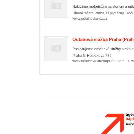
Nabízíme motoristům asistenční a odt
Hlavní město Praha
,
U plynárny 1455
www.odtahovka-cz.cz
Odtahová služba Praha
(Prah
Poskytujeme odtahové služby a ekologic
Praha 5
,
Holečkova 789
www.odtahovasluzbapraha.com
w