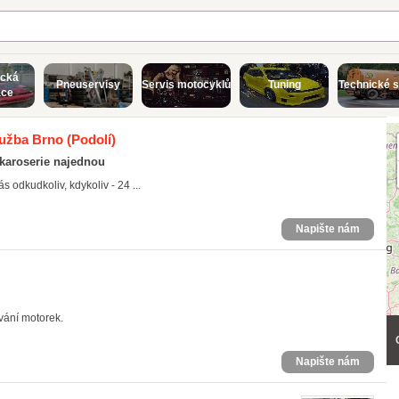
ická
Pneuservisy
Servis motocyklů
Tuning
Technické s
ace
lužba Brno
(Podolí)
 karoserie najednou
odkudkoliv, kdykoliv - 24 ...
Napište nám
vání motorek.
Napište nám