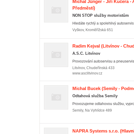
Michal Jünger - Jiří Kučera -
Předměstí)
NON STOP služby motoristům
Hledáte rychlý a spolehlivý autoservis? 
Vyškov
,
Kroměřížská 651
Radim Kejval
(Litvínov - Chud
A.S.C. Litvínov
Provozování autoservisu a pneuservis
Litvínov
,
Chudeřínská 433
www.asclitvinov.cz
Michal Bucek
(Semily - Podmo
Odtahová služba Semily
Provozujeme odtahovou službu, vyprošť
Semily
,
Na Vyhlídce 489
NAPRA Systems s.r.o.
(Hlavní