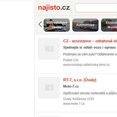
Najisto.cz
SOS odtahové
Ekolog
Autoservisy
služby
likvid
CZ - assistance – odtahová s
Sjednejte si odtah vozu i opravu
Polámalo se vám auto? Odtáhneme vás 
Podolí
131
www.nonstop-odtahovka-brno.cz
RT-7, s.r.o.
(Úvaly)
Moto-7.cz
Zajišťování servisu motocyklů a půjčo
Úvaly
,
Kollárova 1155
www.moto-7.cz