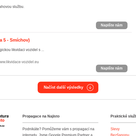
ahovou službu.
Napište nám
a 5 - Smíchov)
kou likvidaci vozidel s ...
ww.likvidace-vozidel.eu
Napište nám
Načíst další výsledky
Propagace na Najisto
Praktické služ
Agentura Najisto
Podnikáte? Pomůžeme vám s propagací na
Slevy
internetu. Jsme Google Premium Partner a
Bezšanonu