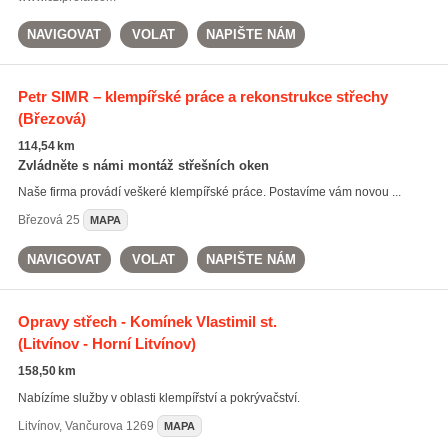
NAVIGOVAT
VOLAT
NAPIŠTE NÁM
Petr SIMR – klempířské práce a rekonstrukce střechy
(Březová)
114,54 km
Zvládněte s námi montáž střešních oken
Naše firma provádí veškeré klempířské práce. Postavíme vám novou ...
Březová
25
MAPA
NAVIGOVAT
VOLAT
NAPIŠTE NÁM
Opravy střech - Komínek Vlastimil st.
(Litvínov - Horní Litvínov)
158,50 km
Nabízíme služby v oblasti klempířství a pokrývačství.
Litvínov
,
Vančurova 1269
MAPA