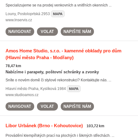
Specializujeme se na prodej venkovních a vnitřních okenních ...
Louny
,
Postoloprtská 2953
MAPA
www.lnservis.cz
NAVIGOVAT
VOLAT
NAPIŠTE NÁM
Amos Home Studio, s.r.o. - kamenné obklady pro dům
(Hlavní město Praha - Modřany)
78,47 km
Nabízíme i parapety, poštovní schránky a zvonky
Sníte o novém domě či stylové rekonstrukci? Kontaktujte nás. ...
Hlavní město Praha
,
Kyslíková 1984
MAPA
www.studioamos.cz
NAVIGOVAT
VOLAT
NAPIŠTE NÁM
Libor Urbánek
(Brno - Kohoutovice)
103,72 km
Provádění klempířských prací na plochých i šikmých střechách. ...