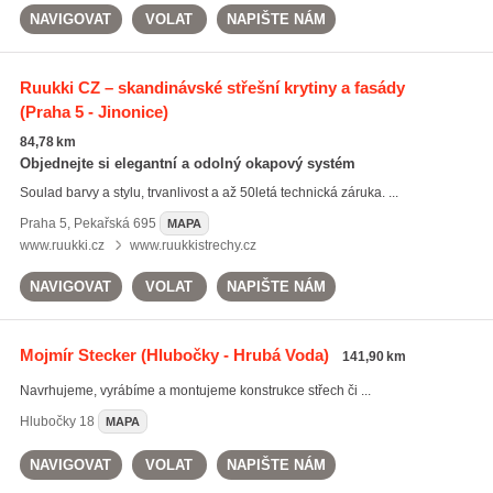
NAVIGOVAT
VOLAT
NAPIŠTE NÁM
Ruukki CZ – skandinávské střešní krytiny a fasády
(Praha 5 - Jinonice)
84,78 km
Objednejte si elegantní a odolný okapový systém
Soulad barvy a stylu, trvanlivost a až 50letá technická záruka. ...
Praha 5
,
Pekařská 695
MAPA
www.ruukki.cz
www.ruukkistrechy.cz
NAVIGOVAT
VOLAT
NAPIŠTE NÁM
Mojmír Stecker
(Hlubočky - Hrubá Voda)
141,90 km
Navrhujeme, vyrábíme a montujeme konstrukce střech či ...
Hlubočky
18
MAPA
NAVIGOVAT
VOLAT
NAPIŠTE NÁM