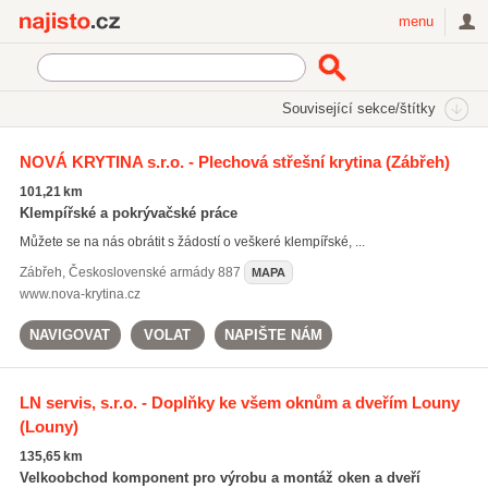
Najisto.cz
menu
SEKCE
ŠTÍTKY
Související sekce/štítky
Najisto.cz
okapové systémy
NOVÁ KRYTINA s.r.o. - Plechová střešní krytina
(Zábřeh)
okapové systémy
(338)
101,21 km
klempířské práce
(2474)
Klempířské a pokrývačské práce
okapy
(122)
Můžete se na nás obrátit s žádostí o veškeré klempířské, ...
Všechny související štítky
Zábřeh
,
Československé armády 887
MAPA
www.nova-krytina.cz
NAVIGOVAT
VOLAT
NAPIŠTE NÁM
LN servis, s.r.o. - Doplňky ke všem oknům a dveřím Louny
(Louny)
135,65 km
Velkoobchod komponent pro výrobu a montáž oken a dveří