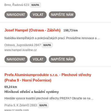
Brno
,
Řadová 623
MAPA
NAVIGOVAT
VOLAT
NAPIŠTE NÁM
Josef Hampel
(Ostrava - Zábřeh)
198,73 km
Nabídka klempířských a pokrývačských prací. Provádíme renovace a ...
Ostrava
,
Jugoslávská 2847
MAPA
www.hampel.kvalitne.cz
NAVIGOVAT
VOLAT
NAPIŠTE NÁM
Prefa Aluminiumprodukte s.r.o. - Plechové střechy
(Praha 9 - Horní Počernice)
69,24 km
Hliníkové střešní a fasádní systémy
Hledáte vysoce kvalitní plechové střechy PREFA? Obraťte se na ...
Praha 9
,
K Zelenči 2883
MAPA
www.cz.prefa.com