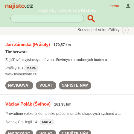
Najisto.cz
menu
Region byl změněn na
Klatovy
SEKCE
ŠTÍTKY
Související sekce/štítky
Najisto.cz
okapy
Jan Zámiška
(Prášily)
170,57 km
okapy
(122)
Timberwork
okapové systémy
(338)
Zajišťování výstavby a návrhu dřevěných a roubených budov a ...
klempířské práce
(2474)
Prášily
101
MAPA
Všechny související štítky
www.timberwork.cz/
NAVIGOVAT
VOLAT
NAPIŠTE NÁM
Václav Polák
(Švihov)
161,95 km
Provádíme veškeré klempířské práce, montáže okapových systémů a ...
Švihov
,
Čsl. legií 141
MAPA
NAVIGOVAT
VOLAT
NAPIŠTE NÁM