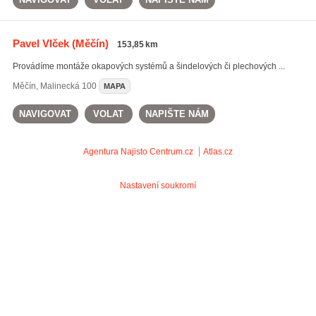
Pavel Vlček
(Měčín)
153,85 km
Provádíme montáže okapových systémů a šindelových či plechových ...
Měčín
,
Malinecká 100
MAPA
NAVIGOVAT
VOLAT
NAPIŠTE NÁM
Agentura Najisto
Centrum.cz
Atlas.cz
Nastavení soukromí