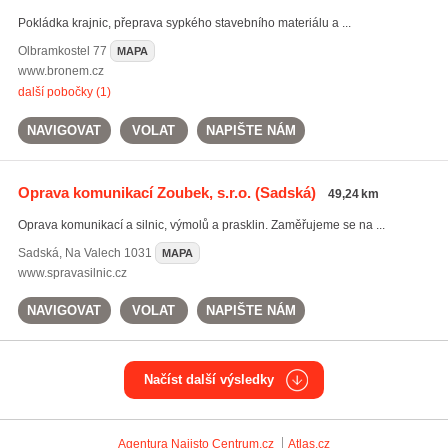
Pokládka krajnic, přeprava sypkého stavebního materiálu a ...
Olbramkostel
77
MAPA
www.bronem.cz
další pobočky (1)
NAVIGOVAT
VOLAT
NAPIŠTE NÁM
Oprava komunikací Zoubek, s.r.o.
(Sadská)
49,24 km
Oprava komunikací a silnic, výmolů a prasklin. Zaměřujeme se na ...
Sadská
,
Na Valech 1031
MAPA
www.spravasilnic.cz
NAVIGOVAT
VOLAT
NAPIŠTE NÁM
Načíst další výsledky
Agentura Najisto
Centrum.cz
Atlas.cz