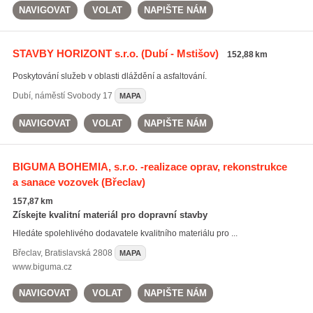
NAVIGOVAT
VOLAT
NAPIŠTE NÁM
STAVBY HORIZONT s.r.o.
(Dubí - Mstišov)
152,88 km
Poskytování služeb v oblasti dláždění a asfaltování.
Dubí
,
náměstí Svobody 17
MAPA
NAVIGOVAT
VOLAT
NAPIŠTE NÁM
BIGUMA BOHEMIA, s.r.o. -realizace oprav, rekonstrukce
a sanace vozovek
(Břeclav)
157,87 km
Získejte kvalitní materiál pro dopravní stavby
Hledáte spolehlivého dodavatele kvalitního materiálu pro ...
Břeclav
,
Bratislavská 2808
MAPA
www.biguma.cz
NAVIGOVAT
VOLAT
NAPIŠTE NÁM