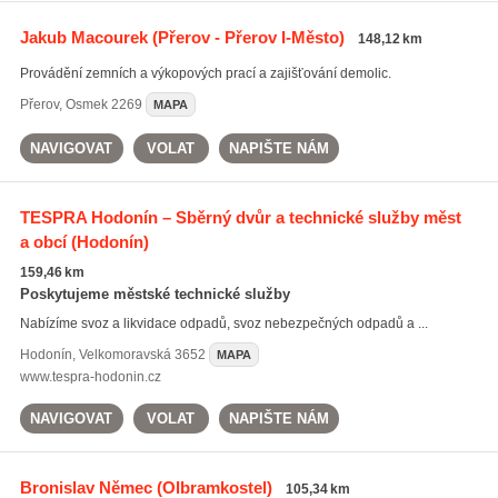
Jakub Macourek
(Přerov - Přerov I-Město)
148,12 km
Provádění zemních a výkopových prací a zajišťování demolic.
Přerov
,
Osmek 2269
MAPA
NAVIGOVAT
VOLAT
NAPIŠTE NÁM
TESPRA Hodonín – Sběrný dvůr a technické služby měst
a obcí
(Hodonín)
159,46 km
Poskytujeme městské technické služby
Nabízíme svoz a likvidace odpadů, svoz nebezpečných odpadů a ...
Hodonín
,
Velkomoravská 3652
MAPA
www.tespra-hodonin.cz
NAVIGOVAT
VOLAT
NAPIŠTE NÁM
Bronislav Němec
(Olbramkostel)
105,34 km