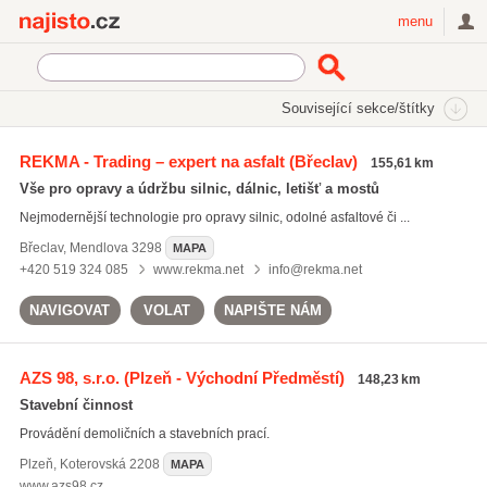
Najisto.cz
menu
SEKCE
ŠTÍTKY
Související sekce/štítky
Najisto.cz
opravy komunikací
REKMA - Trading – expert na asfalt
(Břeclav)
155,61 km
opravy komunikací
(427)
Vše pro opravy a údržbu silnic, dálnic, letišť a mostů
výstavba inženýrských sítí
(615)
Nejmodernější technologie pro opravy silnic, odolné asfaltové či ...
stavba silnic
(314)
Břeclav
,
Mendlova 3298
MAPA
Všechny související štítky
+420 519 324 085
www.rekma.net
info@rekma.net
NAVIGOVAT
VOLAT
NAPIŠTE NÁM
AZS 98, s.r.o.
(Plzeň - Východní Předměstí)
148,23 km
Stavební činnost
Provádění demoličních a stavebních prací.
Plzeň
,
Koterovská 2208
MAPA
www.azs98.cz