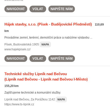
NAVIGOVAT
VOLAT
NAPIŠTE NÁM
Hájek stavby, s.r.o.
(Písek - Budějovické Předměstí)
110,69
km
Provádíme zemní, terénní, demoliční práce a nabízíme výstavbu ...
Písek
,
Budovatelská 1905
MAPA
www.hajekpisek.cz/
NAVIGOVAT
VOLAT
NAPIŠTE NÁM
Technické služby Lipník nad Bečvou
(Lipník nad Bečvou - Lipník nad Bečvou I-Město)
155,20 km
Zajišťujeme technické a komunální služby.
Lipník nad Bečvou
,
Za Porážkou 1142
MAPA
https://www.ts-lipnik.cz