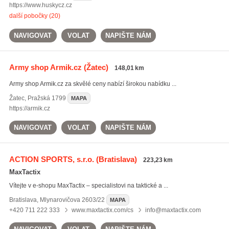
https://www.huskycz.cz
další pobočky (20)
NAVIGOVAT
VOLAT
NAPIŠTE NÁM
Army shop Armik.cz
(Žatec)
148,01 km
Army shop Armik.cz za skvělé ceny nabízí širokou nabídku ...
Žatec
,
Pražská 1799
MAPA
https://armik.cz
NAVIGOVAT
VOLAT
NAPIŠTE NÁM
ACTION SPORTS, s.r.o.
(Bratislava)
223,23 km
MaxTactix
Vítejte v e-shopu MaxTactix – specialistovi na taktické a ...
Bratislava
,
Mlynarovičova 2603/22
MAPA
+420 711 222 333
www.maxtactix.com/cs
info@maxtactix.com