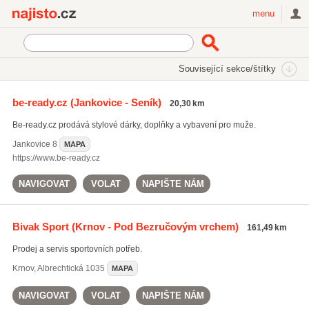
Najisto.cz
menu
SEKCE
ŠTÍTKY
Související sekce/štítky
Najisto.cz
outdoorové batohy
be-ready.cz
(Jankovice - Seník)
20,30 km
outdoorové batohy
(223)
Be-ready.cz prodává stylové dárky, doplňky a vybavení pro muže.
outdoor bundy
(155)
dámské outdoorové kalhoty
(247)
Jankovice
8
MAPA
https://www.be-ready.cz
Všechny související štítky
NAVIGOVAT
VOLAT
NAPIŠTE NÁM
Bivak Sport
(Krnov - Pod Bezručovým vrchem)
161,49 km
Prodej a servis sportovních potřeb.
Krnov
,
Albrechtická 1035
MAPA
NAVIGOVAT
VOLAT
NAPIŠTE NÁM