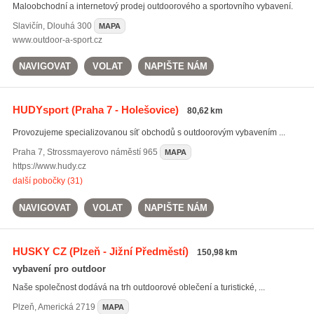
Maloobchodní a internetový prodej outdoorového a sportovního vybavení.
Slavičín
,
Dlouhá 300
MAPA
www.outdoor-a-sport.cz
NAVIGOVAT
VOLAT
NAPIŠTE NÁM
HUDYsport
(Praha 7 - Holešovice)
80,62 km
Provozujeme specializovanou síť obchodů s outdoorovým vybavením ...
Praha 7
,
Strossmayerovo náměstí 965
MAPA
https://www.hudy.cz
další pobočky (31)
NAVIGOVAT
VOLAT
NAPIŠTE NÁM
HUSKY CZ
(Plzeň - Jižní Předměstí)
150,98 km
vybavení pro outdoor
Naše společnost dodává na trh outdoorové oblečení a turistické, ...
Plzeň
,
Americká 2719
MAPA