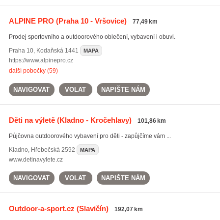
ALPINE PRO
(Praha 10 - Vršovice)
77,49 km
Prodej sportovního a outdoorového oblečení, vybavení i obuvi.
Praha 10
,
Kodaňská 1441
MAPA
https://www.alpinepro.cz
další pobočky (59)
NAVIGOVAT
VOLAT
NAPIŠTE NÁM
Děti na výletě
(Kladno - Kročehlavy)
101,86 km
Půjčovna outdoorového vybavení pro děti - zapůjčíme vám ...
Kladno
,
Hřebečská 2592
MAPA
www.detinavylete.cz
NAVIGOVAT
VOLAT
NAPIŠTE NÁM
Outdoor-a-sport.cz
(Slavičín)
192,07 km