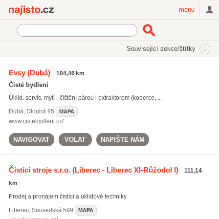
Najisto.cz
menu
SEKCE
ŠTÍTKY
Související sekce/štítky
Najisto.cz
parní čištiče
Evsy
(Dubá)
104,46 km
parní čištiče
(61)
Čisté bydlení
Kärcher
(106)
Úklid. servis, mytí - čištění párou i extraktorem (koberce, ...
úklidové stroje
(313)
Dubá
,
Dlouhá 95
MAPA
Všechny související štítky
www.cistebydleni.cz/
NAVIGOVAT
VOLAT
NAPIŠTE NÁM
Čistící stroje s.r.o.
(Liberec - Liberec XI-Růžodol I)
111,14
km
Prodej a pronájem čistící a úklidové techniky.
Liberec
,
Sousedská 599
MAPA