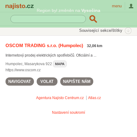
Najisto.cz
menu
Region byl změněn na
Vysočina
SEKCE
ŠTÍTKY
Související sekce/štítky
Najisto.cz
parní vysavače
OSCOM TRADING s.r.o.
(Humpolec)
32,06 km
kalová čerpadla
(112)
Internetový prodej elektrických spotřebičů. Oficiální a ...
parní vysavače
(12)
vysokotlaký čistič
(176)
Humpolec
,
Masarykova 922
MAPA
https://www.oscom.cz
Všechny související štítky
NAVIGOVAT
VOLAT
NAPIŠTE NÁM
Agentura Najisto
Centrum.cz
Atlas.cz
Nastavení soukromí